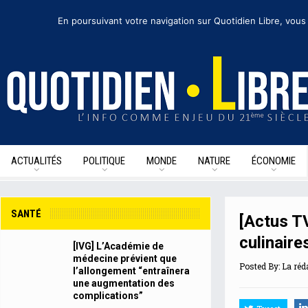
mercredi 28 octobre 2020
I Édition de la journée
Recevoir nos newsletters
• 
En poursuivant votre navigation sur Quotidien Libre, vous
ACTUALITÉS
POLITIQUE
MONDE
NATURE
ÉCONOMIE
SANTÉ
[Actus T
culinair
[IVG] L’Académie de
médecine prévient que
Posted By:
La réd
l’allongement “entraînera
une augmentation des
complications”