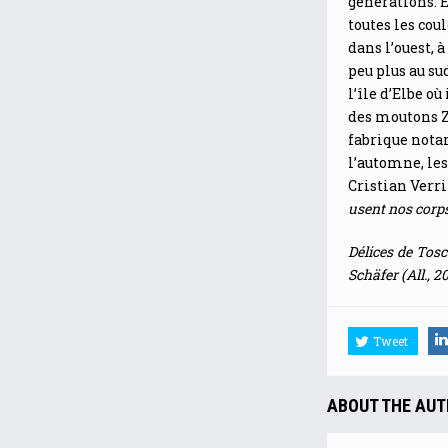
générations. E
toutes les coul
dans l’ouest, 
peu plus au su
l’île d’Elbe o
des moutons Ze
fabrique notam
l’automne, les
Cristian Verri
usent nos corps,
Délices de Tosc
Schäfer (All., 2
Tweet
ABOUT THE AU