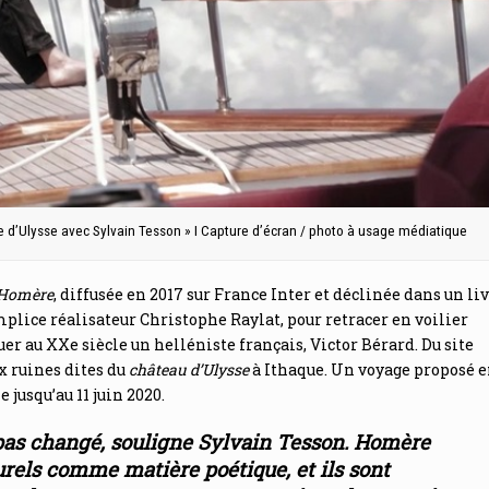
ge d’Ulysse avec Sylvain Tesson » I Capture d’écran / photo à usage médiatique
 Homère
, diffusée en 2017 sur France Inter et déclinée dans un li
omplice réalisateur Christophe Raylat, pour retracer en voilier
tuer au XXe siècle un helléniste français, Victor Bérard. Du site
x ruines dites du
château d’Ulysse
à Ithaque. Un voyage proposé 
e jusqu’au 11 juin 2020.
pas changé
, souligne Sylvain Tesson.
Homère
urels comme matière poétique, et ils sont