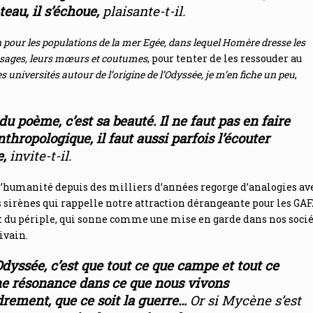
eau, il s’échoue
,
plaisante-t-il.
 pour les populations de la mer Egée, dans lequel Homère dresse les
s usages, leurs mœurs et coutumes
, pour tenter de les ressouder au
s universités autour de l’origine de l’Odyssée, je m’en fiche un peu
,
du poème, c’est sa beauté. Il ne faut pas en faire
hropologique, il faut aussi parfois l’écouter
e
,
invite-t-il.
 l’humanité depuis des milliers d’années regorge d’analogies av
sirènes qui rappelle notre attraction dérangeante pour les GAFA
but du périple, qui sonne comme une mise en garde dans nos soci
ivain.
Odyssée, c’est que tout ce que campe et tout ce
e résonance dans ce que nous vivons
ndrement, que ce soit la guerre…
Or si Mycène s’est