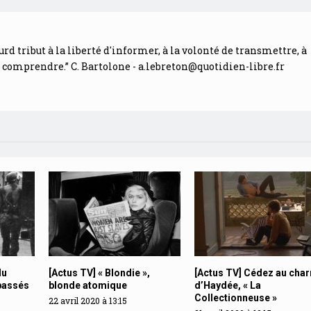
urd tribut à la liberté d'informer, à la volonté de transmettre, à
e comprendre.” C. Bartolone -
a.lebreton@quotidien-libre.fr
du
[Actus TV] « Blondie »,
[Actus TV] Cédez au cha
passés
blonde atomique
d’Haydée, « La
Collectionneuse »
22 avril 2020 à 13:15