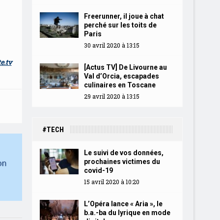
Freerunner, il joue à chat
perché sur les toits de
Paris
30 avril 2020 à 13:15
e.tv
[Actus TV] De Livourne au
Val d’Orcia, escapades
culinaires en Toscane
29 avril 2020 à 13:15
#TECH
Le suivi de vos données,
prochaines victimes du
covid-19
15 avril 2020 à 10:20
L’Opéra lance « Aria », le
b.a.-ba du lyrique en mode