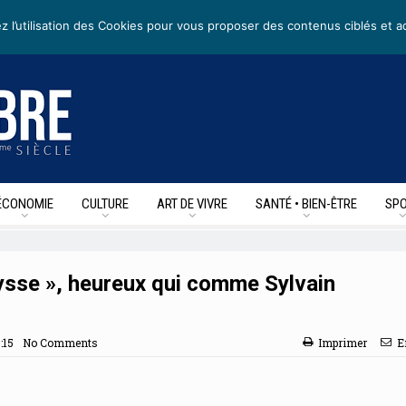
rs
• Nous suivre sur les reseaux sociaux
z l’utilisation des Cookies pour vous proposer des contenus ciblés et a
ÉCONOMIE
CULTURE
ART DE VIVRE
SANTÉ • BIEN-ÊTRE
SPO
lysse », heureux qui comme Sylvain
:15
No Comments
Imprimer
E