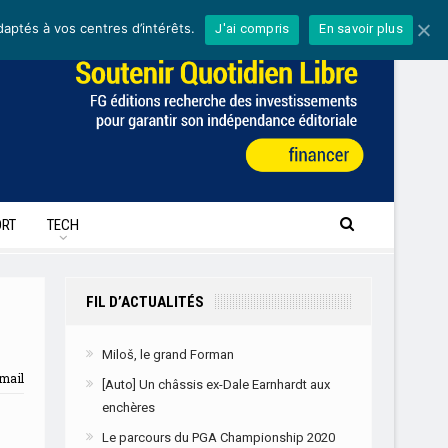
daptés à vos centres d’intérêts.
J'ai compris
En savoir plus
RT
TECH
FIL D’ACTUALITÉS
Miloš, le grand Forman
mail
[Auto] Un châssis ex-Dale Earnhardt aux
enchères
Le parcours du PGA Championship 2020