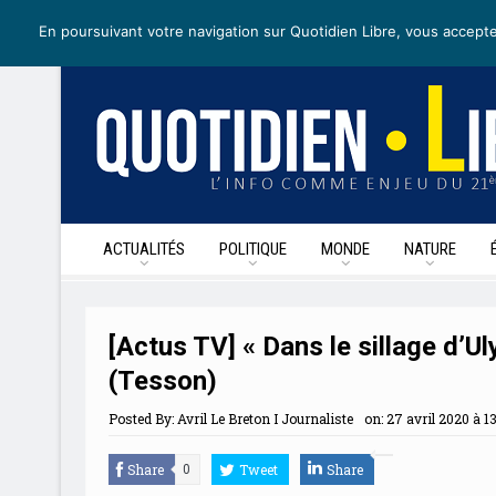
lundi 4 mai 2020
I Édition de la journée
Recevoir nos newslette
En poursuivant votre navigation sur Quotidien Libre, vous accepte
ACTUALITÉS
POLITIQUE
MONDE
NATURE
[Actus TV] « Dans le sillage d’U
(Tesson)
Posted By:
Avril Le Breton I Journaliste
on:
27 avril 2020 à 13
Share
Tweet
Share
0