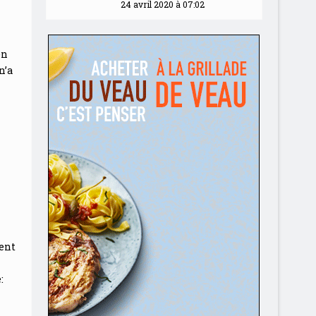
24 avril 2020 à 07:02
en
n’a
ment
: