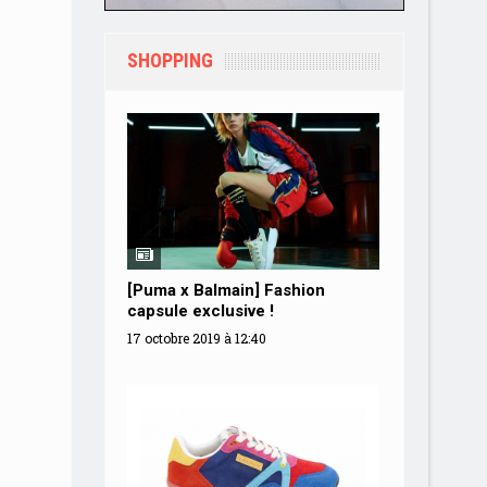
SHOPPING
[Puma x Balmain] Fashion
Saint L
capsule exclusive !
mode c
17 octobre 2019 à 12:40
18 septemb