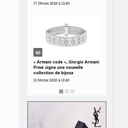
boutiqu
17 février 2020 à 12:40
1 août 201
« Armani code », Giorgio Armani
Privé signe une nouvelle
Chanel 
collection de bijoux
manufac
12 février 2020 à 12:40
15 février