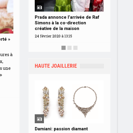
« A deux
Prada annonce l’arrivée de Raf
Marché 
Simons à la co-direction
7 février 
créative de la maison
24 février 2020 à 13:15
rté »
[Focus] La mode chinoise s’affiche conquérante
18 juin 2019 à 13:15
ures à
par Laurence Remy, journaliste Plurielle, extravaga
x,
innovante ou tout simplement délicate, la mode
HAUTE JOAILLERIE
s une
chinoise dessine les silhouettes d’une féminité
conquérante. Emboîtons-lui le pas pour saluer le...
R
more
Damiani: passion diamant
Chopard