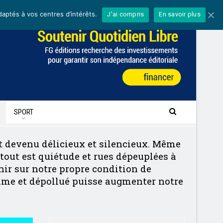
daptés à vos centres d’intérêts.
J'ai compris
En savoir plus
SPORT
st devenu délicieux et silencieux. Même
 tout est quiétude et rues dépeuplées à
hir sur notre propre condition de
alme et dépollué puisse augmenter notre