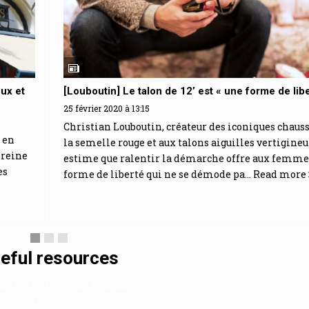
eux et
[Louboutin] Le talon de 12’ est « une forme de libe
25 février 2020 à 13:15
Christian Louboutin, créateur des iconiques chauss
 en
la semelle rouge et aux talons aiguilles vertigineu
 reine
estime que ralentir la démarche offre aux femme
es
forme de liberté qui ne se démode pa...
Read more
eful resources
ur Casino En Ligne Français
Casino Crypto