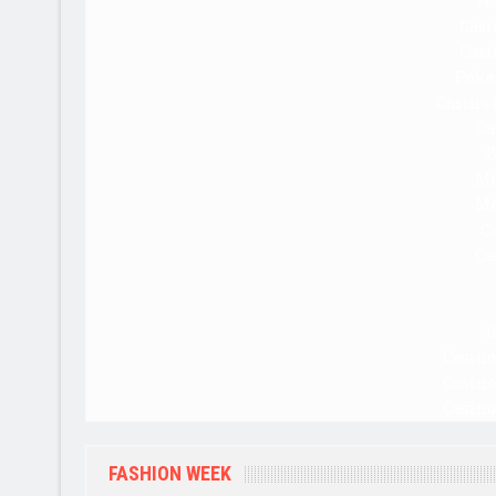
No
Casi
Casi
Poke
Casino 
Ca
B
Me
Me
C
Ca
B
Casino
Casino
Casino
FASHION WEEK