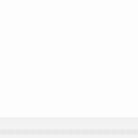
uveau Casino En Ligne
no En Ligne France Légal
no En Ligne France Légal
r Entre Amis Application
En Ligne Retrait Instantané
sino En Ligne Francais
onus Casino En Ligne
illeur Casino En Ligne
illeur Casino En Ligne
asino En Ligne Cashlib
sino En Ligne Sans Kyc
Casino En Ligne
Casino En Ligne
onus Casino En Ligne
 En Ligne Sans Verification
 En Ligne Sans Verification
 En Ligne Sans Verification