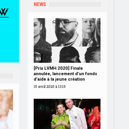
NEWS
Le Belg
[Prix LVMH 2020] Finale
nommé d
annulée, lancement d’un fonds
d’Azzar
d’aide à la jeune création
7 février 
15 avril 2020 à 13:15