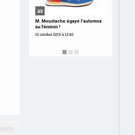
M. Moustache égaye l’automne
3 sneake
au féminin !
rentrée
10 octobre 2019 à 12:40
2 septembr