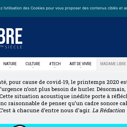
ters
• Nous suivre sur les reseaux sociaux
z l’utilisation des Cookies pour vous proposer des contenus ciblés et a
NATURE
CULTURE
#TECH
ART DE VIVRE
MADAME LIBRE
té, pour cause de covid-19, le printemps 2020 e
’urgence n’ont plus besoin de hurler. Désormais,
ette situation acoustique inédite porte à réfléc
donc raisonnable de penser qu’un cadre sonore c
’est à chacune d’entre nous d’agir.
La Rédaction