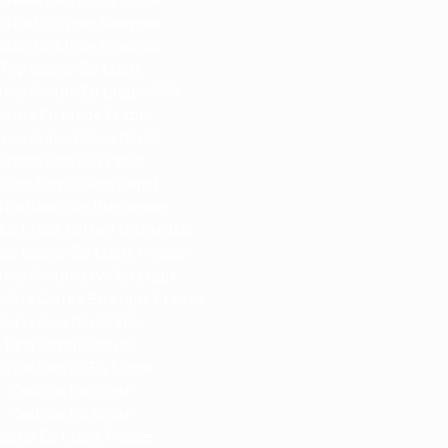
sino En Ligne Nouveau
sino En Ligne Français
Top Casino En Ligne
leur Casino En Ligne 2026
asino En Ligne France
nus Gratuit Sans Dépôt
Cresus Casino France
sino Bonus Sans Depot
ino Bonus De Bienvenue
 En Ligne Retrait Immédiat
eur Casino En Ligne France
leur Casino Live En Ligne
 Site Casino En Ligne France
Paris Sportifs Crypto
Best Crypto Casino
uisse Casino En Ligne
Casinos En Ligne
Casinos En Ligne
asino En Ligne France