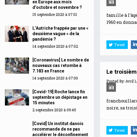
en Europe aux mois
d’octobre et novembre ?
15 septembre 2020 à 07:01
famille à l’âg
1960 en donnan
L’Autriche frappée par une «
deuxième vague » de la
pandémie ?
Tweet
14 septembre 2020 à 07:02
[Coronavirus] Le nombre de
nouveaux cas retombe à
Le troisièm
7.183 en France
14 septembre 2020 à 07:00
Posted By:
Avril 
[Covid-19] Roche lance fin
septembre un dépistage en
franchouillard
15 minutes
noire, sa troi
2 septembre 2020 à 09:45
[Covid] Un institut danois
recommande de ne pas
Tweet
accélérer le déconfinement