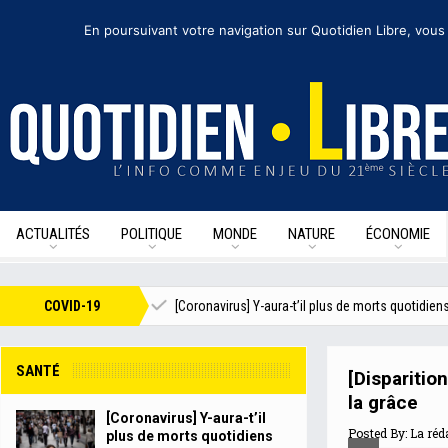
vendredi 25 septembre 2020
I Édition de la journée
Recevoir nos newsletter
En poursuivant votre navigation sur Quotidien Libre, vous
ACTUALITÉS
POLITIQUE
MONDE
NATURE
ÉCONOMIE
ie navigue à vue
COVID-19
[Coronavirus] Y-aura-t’il plus de morts quotidiens en Eu
SANTÉ
[Disparitio
la grâce
[Coronavirus] Y-aura-t’il
Posted By:
La réd
plus de morts quotidiens