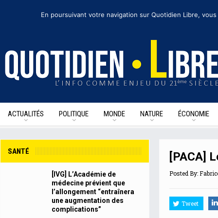
jeudi 29 octobre 2020
I Édition de la journée
Recevoir nos newsletters
• Nous
En poursuivant votre navigation sur Quotidien Libre, vous
ACTUALITÉS
POLITIQUE
MONDE
NATURE
ÉCONOMIE
SANTÉ
[PACA] Le
Posted By:
Fabric
[IVG] L’Académie de
médecine prévient que
l’allongement “entraînera
une augmentation des
Tweet
complications”