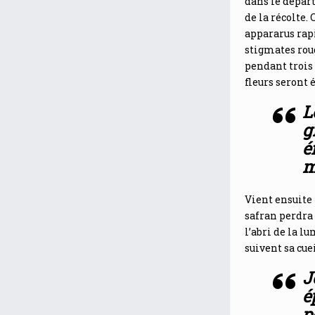
dans le départ
de la récolte.
appararus rapi
stigmates rouge
pendant trois 
fleurs seront
L
g
é
m
Vient ensuite
safran perdra 
l’abri de la l
suivent sa cuei
J
é
p