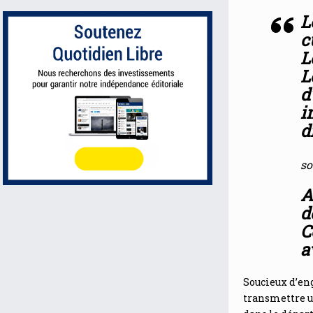
L
c
L
L
d
i
d
so
A
d
C
a
Soucieux d’eng
transmettre un