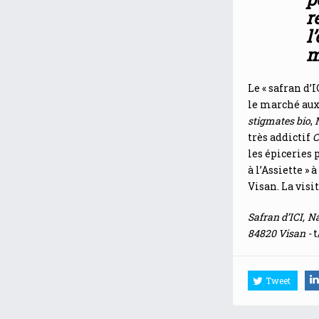
r
l
m
Le « safran d’
le marché aux
stigmates bio
,
très addictif
C
les épiceries 
à l’Assiette »
Visan. La visi
Safran d’ICI, 
84820 Visan -
t
Tweet