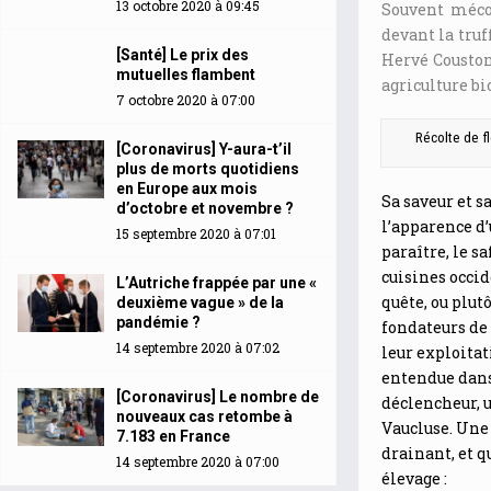
13 octobre 2020 à 09:45
Souvent mécon
devant la truf
[Santé] Le prix des
Hervé Couston 
mutuelles flambent
agriculture bi
7 octobre 2020 à 07:00
Récolte de f
[Coronavirus] Y-aura-t’il
plus de morts quotidiens
en Europe aux mois
Sa saveur et s
d’octobre et novembre ?
l’apparence d’
15 septembre 2020 à 07:01
paraître, le s
cuisines occid
L’Autriche frappée par une «
quête, ou plutô
deuxième vague » de la
pandémie ?
fondateurs de 
14 septembre 2020 à 07:02
leur exploitat
entendue dans 
[Coronavirus] Le nombre de
déclencheur, u
nouveaux cas retombe à
Vaucluse. Une
7.183 en France
drainant, et q
14 septembre 2020 à 07:00
élevage :