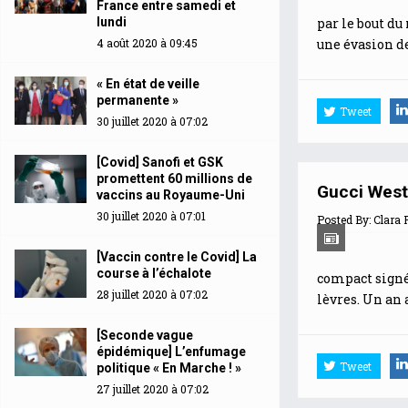
France entre samedi et
lundi
par le bout du
4 août 2020 à 09:45
une évasion des
« En état de veille
permanente »
Tweet
30 juillet 2020 à 07:02
[Covid] Sanofi et GSK
promettent 60 millions de
Gucci Westm
vaccins au Royaume-Uni
30 juillet 2020 à 07:01
Posted By:
Clara 
[Vaccin contre le Covid] La
course à l’échalote
compact signé
28 juillet 2020 à 07:02
lèvres. Un an
[Seconde vague
épidémique] L’enfumage
Tweet
politique « En Marche ! »
27 juillet 2020 à 07:02