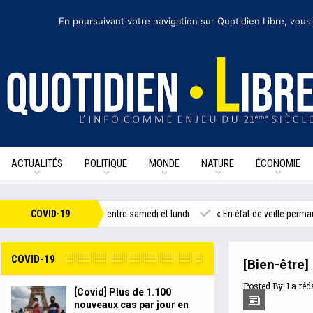
mardi 11 août 2020
I Édition de la journée
Recevoir nos newsletters
• Nous s
En poursuivant votre navigation sur Quotidien Libre, vous
ACTUALITÉS
POLITIQUE
MONDE
NATURE
ÉCONOMIE
r jour en France entre samedi et lundi
COVID-19
« En état de veille permanente »
COVID-19
[Bien-être]
Posted By:
La réd
[Covid] Plus de 1.100
nouveaux cas par jour en