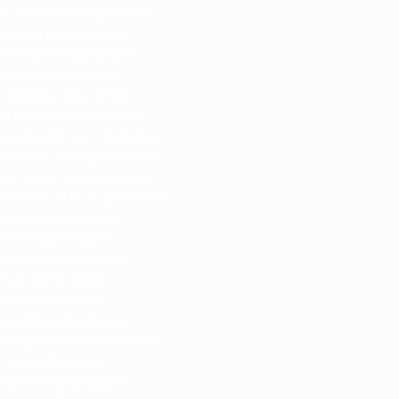
ur Casino En Ligne 2026
sino En Ligne France
us Gratuit Sans Dépôt
resus Casino France
ino Bonus Sans Depot
no Bonus De Bienvenue
n Ligne Retrait Immédiat
r Casino En Ligne France
ur Casino Live En Ligne
Site Casino En Ligne France
aris Sportifs Crypto
Best Crypto Casino
isse Casino En Ligne
Casinos En Ligne
Casinos En Ligne
sino En Ligne France
n Ligne Sans Vérification
Casino En Ligne
illeur Casino Crypto