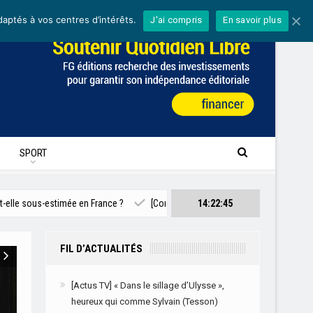
daptés à vos centres d’intérêts.
J'ai compris
En savoir plus
SPORT
mée en France ?
[Consommation] Dis-moi ce qui te manque, je te dirai quel 
14:22:46
FIL D’ACTUALITÉS
[Actus TV] « Dans le sillage d’Ulysse »,
heureux qui comme Sylvain (Tesson)