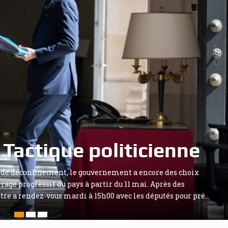
Tactique politicienne
iste »
an de déconfinement, le gouvernement a encore des choix
ses porte-parole accusé de s’être défini comme fasciste et
rage progressif du pays à partir du 11 mai. Après des
ndiqué le co-président de l’Alternative pour l’Allemagne (AfD).
e a rendez-vous mardi à 15h00 avec les députés pour pré...
au site i...