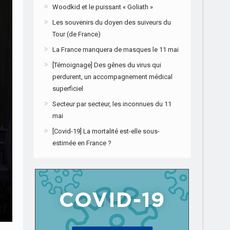
Woodkid et le puissant « Goliath »
Les souvenirs du doyen des suiveurs du
Tour (de France)
La France manquera de masques le 11 mai
[Témoignage] Des gênes du virus qui
perdurent, un accompagnement médical
superficiel
Secteur par secteur, les inconnues du 11
mai
[Réchauffement cl
[Covid-19] La mortalité est-elle sous-
estimée en France ?
immédiate
Le monde doit combattre le réchauffement clima
Covid-19, a demandé l’ONU, avertissant que la cris
millions de gens. Nous devons circonscrire le chan