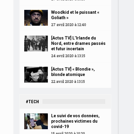
Woodkid et le puissant «
Goliath »
27 avril 2020 à 12:40
[Actus TV] L’Irlande du
Nord, entre drames passés
et futur incertain
24 avril 2020 à 13:15
[Actus TV] « Blondie »,
blonde atomique
22 avril 2020 à 13:15
#TECH
Le suivi de vos données,
prochaines victimes du
covid-19
15 avril 2020 à 10:20