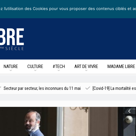
ters
• Nous suivre sur les reseaux sociaux
z l’utilisation des Cookies pour vous proposer des contenus ciblés et a
NATURE
CULTURE
#TECH
ART DE VIVRE
MADAME LIBRE
cteur, les inconnues du 11 mai
[Covid-19] La mortalité est-elle sous-esti