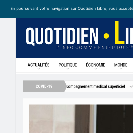
mardi 28 avril 2020
I Édition de la journée
Recevoir nos newslet
En poursuivant votre navigation sur Quotidien Libre, vous accepte
ACTUALITÉS
POLITIQUE
ÉCONOMIE
MONDE
us qui perdurent, un accompagnement médical superficiel
COVID-19
Secteur par se