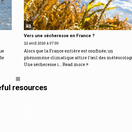
Vers une sécheresse en France ?
22 avril 2020 à 07:00
ue
Alors que la France entière est confinée, un
de
phénomène climatique attire l’œil des météorologu
Une sécheresse i...
Read more
ful resources
 Casino En Ligne Français
Casino Crypto
Casino Crypto
lleur Casino En Ligne
Casino En Ligne