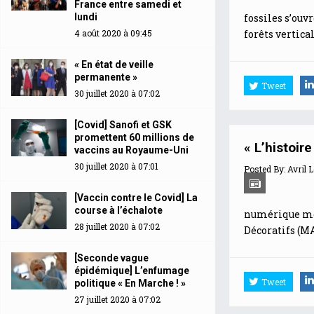
France entre samedi et
lundi
fossiles s’ouv
4 août 2020 à 09:45
forêts vertical
« En état de veille
permanente »
Tweet
30 juillet 2020 à 07:02
[Covid] Sanofi et GSK
promettent 60 millions de
« L’histoir
vaccins au Royaume-Uni
30 juillet 2020 à 07:01
Posted By:
Avril 
[Vaccin contre le Covid] La
course à l’échalote
numérique mêl
28 juillet 2020 à 07:02
Décoratifs (MA
[Seconde vague
épidémique] L’enfumage
Tweet
politique « En Marche ! »
27 juillet 2020 à 07:02