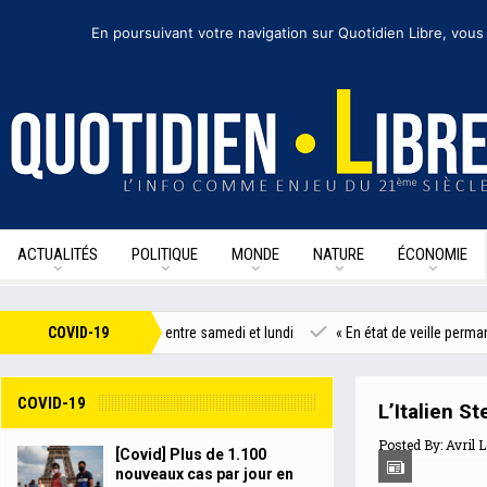
samedi 8 août 2020
I Édition de la journée
Recevoir nos newsletters
• Nous s
En poursuivant votre navigation sur Quotidien Libre, vous
ACTUALITÉS
POLITIQUE
MONDE
NATURE
ÉCONOMIE
r jour en France entre samedi et lundi
COVID-19
« En état de veille permanente »
COVID-19
L’Italien S
Posted By:
Avril 
[Covid] Plus de 1.100
nouveaux cas par jour en