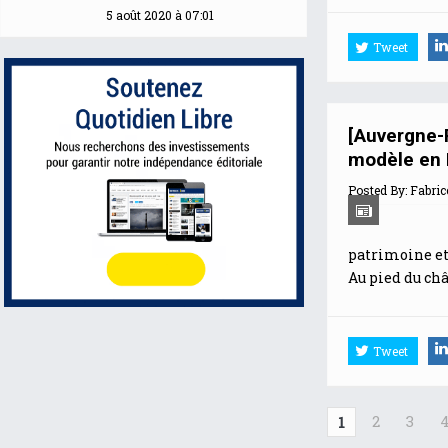
5 août 2020 à 07:01
Tweet
[Auvergne-
modèle en 
Posted By:
Fabric
patrimoine et
Au pied du ch
Tweet
2
3
1