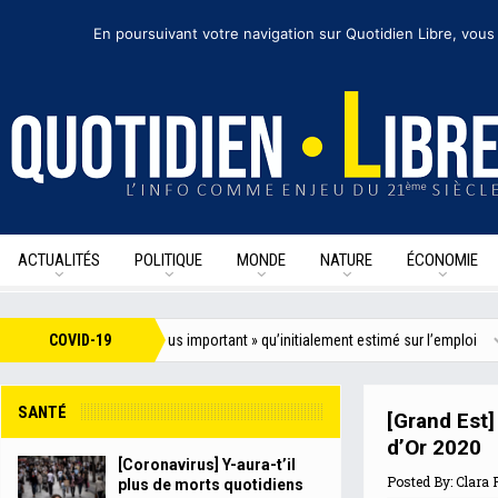
mercredi 30 septembre 2020
I Édition de la journée
Recevoir nos newsletter
En poursuivant votre navigation sur Quotidien Libre, vous
ACTUALITÉS
POLITIQUE
MONDE
NATURE
ÉCONOMIE
un impact « bien plus important » qu’initialement estimé sur l’emploi
COVID-19
[Covi
SANTÉ
[Grand Est]
d’Or 2020
[Coronavirus] Y-aura-t’il
Posted By:
Clara 
plus de morts quotidiens