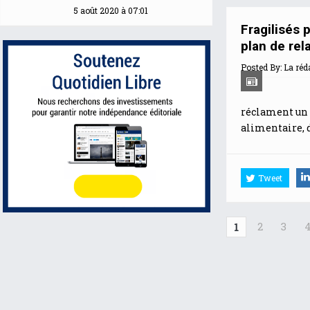
5 août 2020 à 07:01
Fragilisés 
plan de rel
Posted By:
La réd
réclament un p
alimentaire, d
Tweet
2
3
1