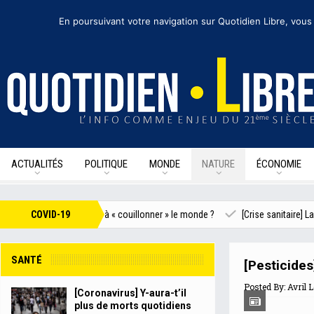
jeudi 1 octobre 2020
I Édition de la journée
Recevoir nos newsletters
• Nous 
En poursuivant votre navigation sur Quotidien Libre, vous
ACTUALITÉS
POLITIQUE
MONDE
NATURE
ÉCONOMIE
: machine chinoise à « couillonner » le monde ?
COVID-19
[Crise sanitaire] La défian
SANTÉ
[Pesticides]
Posted By:
Avril 
[Coronavirus] Y-aura-t’il
plus de morts quotidiens