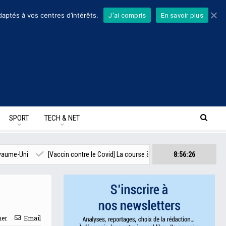
daptés à vos centres d’intérêts.
J'ai compris
En savoir plus
SPORT
TECH & NET
[Vaccin contre le Covid] La course à l’échalote
[Seconde vague épidém
8:56:27
mer
Email