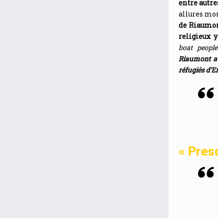
entre autre
allures mo
de Riaumo
religieux 
boat peopl
Riaumont a 
réfugiés d’Er
« Presq