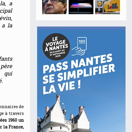
la
, a
cipal
évin,
t a la
fants
 père
 qui
é
.
lonnaires de
ge à travers
nées 1960 un
r la France,