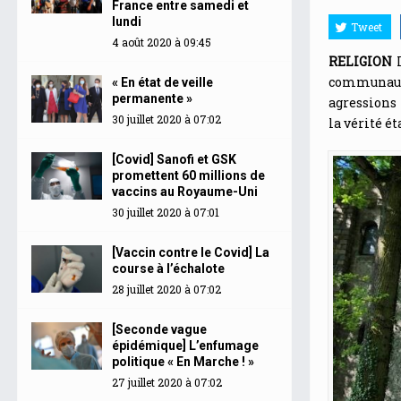
France entre samedi et
lundi
Tweet
4 août 2020 à 09:45
RELIGION
I
communauté
« En état de veille
permanente »
agressions 
30 juillet 2020 à 07:02
la vérité ét
[Covid] Sanofi et GSK
promettent 60 millions de
vaccins au Royaume-Uni
30 juillet 2020 à 07:01
[Vaccin contre le Covid] La
course à l’échalote
28 juillet 2020 à 07:02
[Seconde vague
épidémique] L’enfumage
politique « En Marche ! »
27 juillet 2020 à 07:02