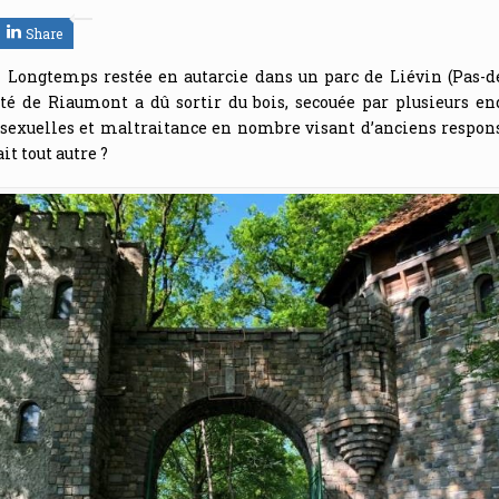
Share
 Longtemps restée en autarcie dans un parc de Liévin (Pas-de-
 de Riaumont a dû sortir du bois, secouée par plusieurs en
sexuelles et maltraitance en nombre visant d’anciens respons
ait tout autre ?