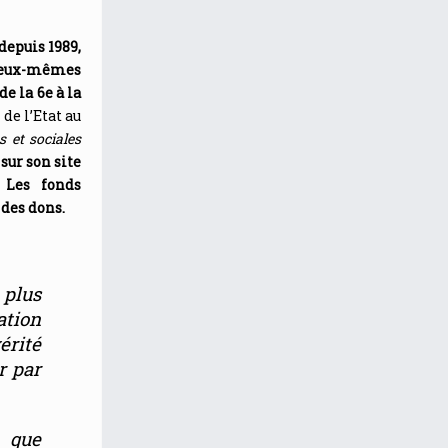
depuis 1989,
t eux-mêmes
e la 6e à la
de l’Etat au
s et sociales
sur son site
. Les fonds
 des dons.
plus
ation
érité
r par
e que