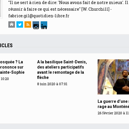
"Il ne sert à rien de dire: 'Nous avons fait de notre mieux'. Il
réussir à faire ce qui est nécessaire" [W. Churchill] -
fabrice.gil@quotidien-libre.fr
ICLES
osquée ? La
A la basilique Saint-Denis,
prononce sur
des ateliers participatifs
Sainte-Sophie
avant le remontage de la
flèche
à 10:20
8 juin 2020 à 07:01
La guerre d’une r
rage au Montén
26 février 2020 à 11