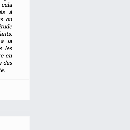
 cela
és à
cs ou
itude
ants,
à la
s les
re en
e des
é.