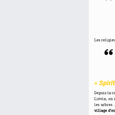
Les religie
«
Spiri
Depuis la r
Liévin, on 
les arbres.
village d’e