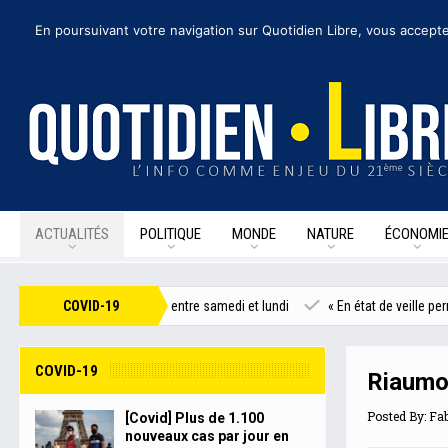
vendredi 7 août 2020
I Édition de la journée
Recevoir nos newsletters
• N
En poursuivant votre navigation sur Quotidien Libre, vous accepte
ACTUALITÉS
POLITIQUE
MONDE
NATURE
ÉCONOMI
ar jour en France entre samedi et lundi
COVID-19
« En état de veille permanente »
COVID-19
Riaumon
Posted By:
Fab
[Covid] Plus de 1.100
nouveaux cas par jour en