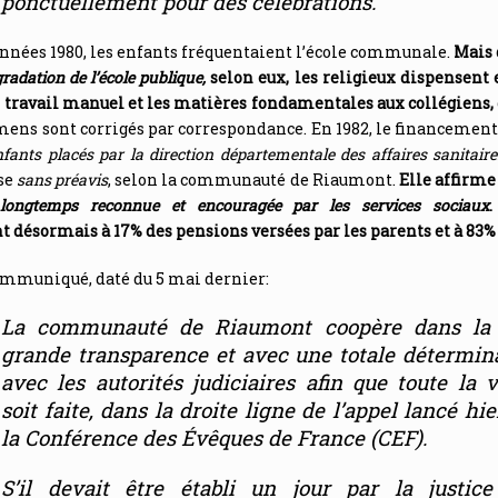
ponctuellement
pour des célébrations.
nnées 1980, les enfants fréquentaient l’école communale.
Mais 
gradation de l’école publique,
selon eux, les religieux dispensen
e travail manuel et les matières fondamentales aux collégiens, d
ens sont corrigés par correspondance. En 1982, le financement 
nfants placés par la direction départementale des affaires sanitaire
se
sans préavis
, selon la communauté de Riaumont.
Elle affirme 
longtemps reconnue et encouragée par les services sociaux
 désormais à 17% des pensions versées par les parents et à 83%
ommuniqué, daté du 5 mai dernier:
La communauté de Riaumont coopère dans la 
grande transparence et avec une totale détermin
avec les autorités judiciaires afin que toute la v
soit faite, dans la droite ligne de l’appel lancé hie
la Conférence des Évêques de France (CEF).
S’il devait être établi un jour par la justic