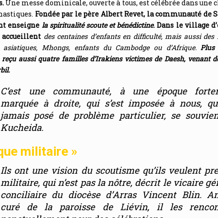
s.
Une messe dominicale, ouverte à tous, est célébrée dans une 
nastiques.
Fondée par le père Albert Revet, la communauté de S
nt enseigne
la spiritualité scoute et bénédictine
. Dans le village d
y accueillent
des centaines d’enfants en difficulté, mais aussi des 
e asiatiques, Mhongs, enfants du Cambodge ou d’Afrique.
Plus
reçu aussi quatre familles d’Irakiens victimes de Daesh, venant 
bil.
C’est une communauté, à une époque forte
marquée à droite, qui s’est imposée à nous, qu
jamais posé de problème particulier
, se souvie
Kucheida.
ue militaire »
Ils ont une vision du scoutisme qu’ils veulent pr
militaire, qui n’est pas la nôtre
, décrit le vicaire g
conciliaire du diocèse d’Arras Vincent Blin. A
curé de la paroisse de Liévin, il les rencon