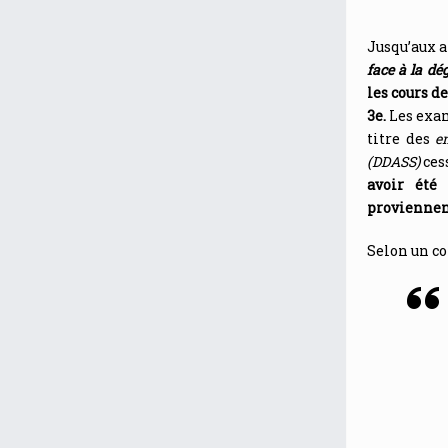
Jusqu’aux a
face à la dé
les cours d
3e.
Les exam
titre des
e
(DDASS)
ces
avoir été
proviennent
Selon un c