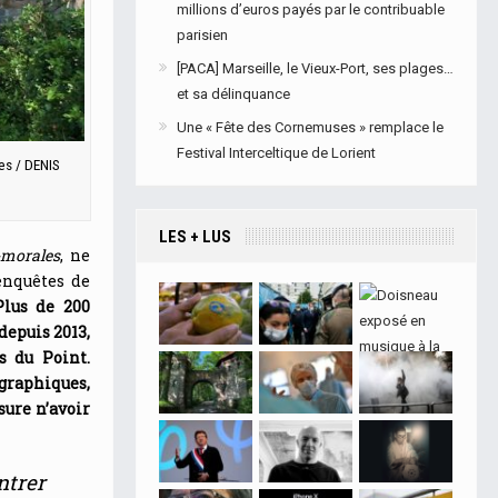
millions d’euros payés par le contribuable
parisien
[PACA] Marseille, le Vieux-Port, ses plages…
et sa délinquance
Une « Fête des Cornemuses » remplace le
Festival Interceltique de Lorient
es / DENIS
LES + LUS
i-morales
, ne
 enquêtes de
Plus de 200
depuis 2013,
s du Point.
graphiques,
sure n’avoir
ntrer