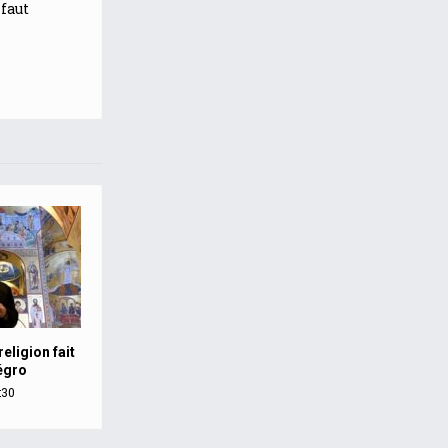
 faut
eligion fait
égro
:30