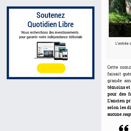
L’entrée 
Cette comm
faisait guè
grande amp
témoins et 
pour des f
L’ancien p
selon les d
aucune
resp