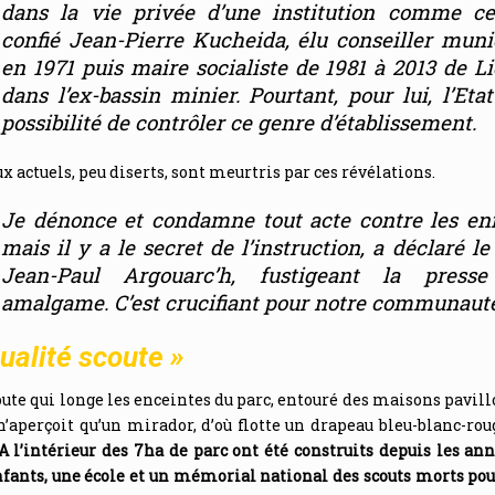
dans la vie privée d’une institution comme ce
confié Jean-Pierre Kucheida, élu conseiller muni
en 1971 puis maire socialiste de 1981 à 2013 de Li
dans l’ex-bassin minier. Pourtant, pour lui,
l’Eta
possibilité de contrôler ce genre d’établissement
.
ux actuels, peu diserts, sont meurtris par ces révélations.
Je dénonce et condamne tout acte contre les en
mais il y a le secret de l’instruction
, a déclaré le
Jean-Paul Argouarc’h, fustigeant
la presse
amalgame
.
C’est crucifiant pour notre communaut
tualité scoute »
oute qui longe les enceintes du parc, entouré des maisons pavil
n’aperçoit qu’un mirador, d’où flotte un drapeau bleu-blanc-rou
A l’intérieur des 7ha de parc ont été construits depuis les an
nfants, une école et un mémorial national des scouts morts pou