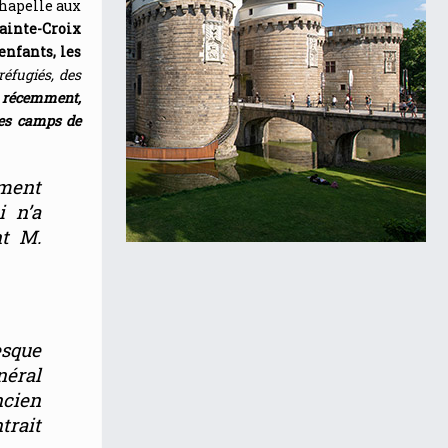
chapelle aux
ainte-Croix
’enfants, les
réfugiés, des
 récemment,
des camps de
ment
i n’a
nt M.
esque
énéral
ncien
trait