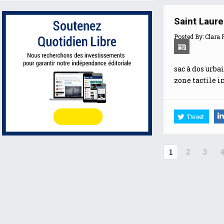
Saint Laur
Posted By:
Clara 
sac à dos urbai
zone tactile i
Tweet
2
3
1