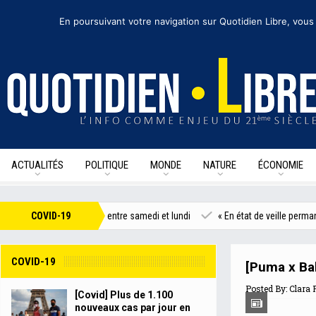
vendredi 14 août 2020
I Édition de la journée
Recevoir nos newsletters
• Nou
En poursuivant votre navigation sur Quotidien Libre, vous
ACTUALITÉS
POLITIQUE
MONDE
NATURE
ÉCONOMIE
r jour en France entre samedi et lundi
COVID-19
« En état de veille permanente »
COVID-19
[Puma x Bal
Posted By:
Clara 
[Covid] Plus de 1.100
nouveaux cas par jour en