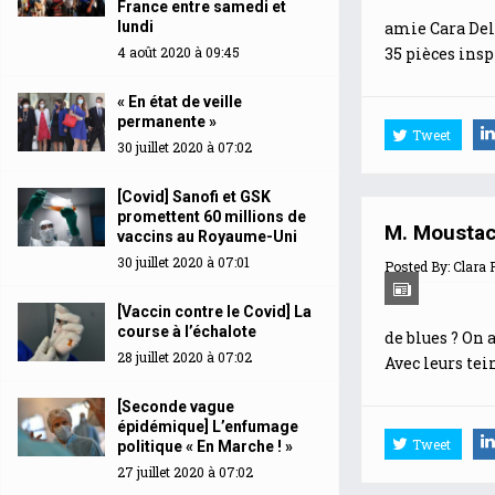
France entre samedi et
lundi
amie Cara Del
4 août 2020 à 09:45
35 pièces insp
« En état de veille
permanente »
Tweet
30 juillet 2020 à 07:02
[Covid] Sanofi et GSK
promettent 60 millions de
M. Moustac
vaccins au Royaume-Uni
30 juillet 2020 à 07:01
Posted By:
Clara 
[Vaccin contre le Covid] La
course à l’échalote
de blues ? On 
28 juillet 2020 à 07:02
Avec leurs tein
[Seconde vague
épidémique] L’enfumage
Tweet
politique « En Marche ! »
27 juillet 2020 à 07:02