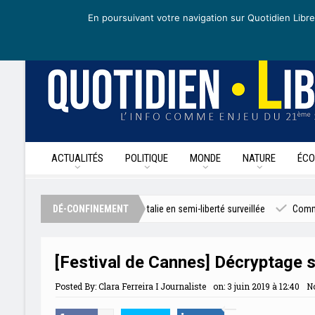
mardi 5 mai 2020
I Édition de la journée
Recevoir nos newsletters
En poursuivant votre navigation sur Quotidien Libre
ACTUALITÉS
POLITIQUE
MONDE
NATURE
ÉCO
preuve du Sénat
DÉ-CONFINEMENT
L’Italie en semi-liberté surveillée
Comment vont fonct
[Festival de Cannes] Décryptage s
Posted By:
Clara Ferreira I Journaliste
on:
3 juin 2019 à 12:40
N