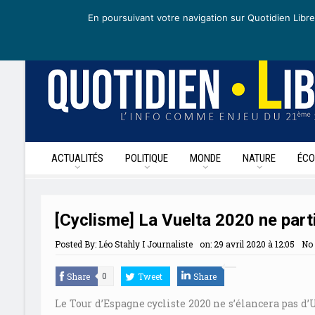
mardi 5 mai 2020
I Édition de la journée
Recevoir nos newsletters
En poursuivant votre navigation sur Quotidien Libre
ACTUALITÉS
POLITIQUE
MONDE
NATURE
ÉCO
[Cyclisme] La Vuelta 2020 ne parti
Posted By:
Léo Stahly I Journaliste
on:
29 avril 2020 à 12:05
No
Share
Tweet
Share
0
Le Tour d’Espagne cycliste 2020 ne s’élancera pas 