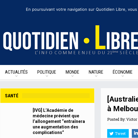
mercredi 28 octobre 2020
I Édition de la journée
Recevoir nos newsletters
• 
En poursuivant votre navigation sur Quotidien Libre, vous
ACTUALITÉS
POLITIQUE
MONDE
NATURE
ÉCONOMIE
SANTÉ
[Australi
à Melbou
[IVG] L’Académie de
médecine prévient que
Posted By:
Victor 
l’allongement “entraînera
une augmentation des
complications”
Tweet