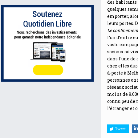
des habitants 
quelques semai
emporter, alo
leurs portes. 
Le confinement 
l’un d’entre e
vaste campagn
sociaux où vi
dans l’une de 
chez elles du
à-porte à Melb
personnes ont 
réseaux sociau
moins de 9.000
connu peu de n
l’étranger et 
Tweet