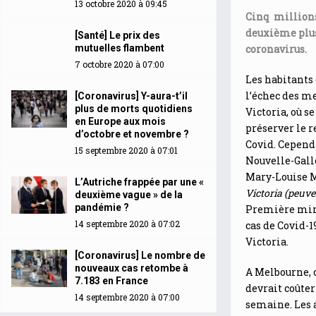
13 octobre 2020 à 09:45
Cinq millions
deuxième plus
[Santé] Le prix des
mutuelles flambent
coronavirus.
7 octobre 2020 à 07:00
Les habitants 
l’échec des me
[Coronavirus] Y-aura-t’il
plus de morts quotidiens
Victoria, où s
en Europe aux mois
préserver le r
d’octobre et novembre ?
Covid. Cependa
15 septembre 2020 à 07:01
Nouvelle-Galle
Mary-Louise M
L’Autriche frappée par une «
Victoria (peuve
deuxième vague » de la
pandémie ?
Première mini
14 septembre 2020 à 07:02
cas de Covid-1
Victoria.
[Coronavirus] Le nombre de
nouveaux cas retombe à
A Melbourne, 
7.183 en France
devrait coûter
14 septembre 2020 à 07:00
semaine. Les 