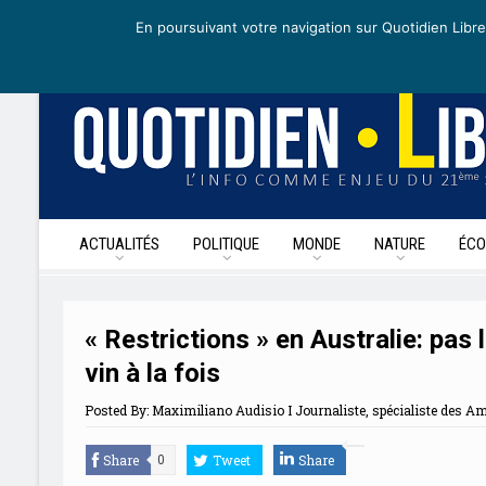
mercredi 6 mai 2020
I Édition de la journée
Recevoir nos newslett
En poursuivant votre navigation sur Quotidien Libre
ACTUALITÉS
POLITIQUE
MONDE
NATURE
ÉCO
« Restrictions » en Australie: pas 
vin à la fois
Posted By:
Maximiliano Audisio I Journaliste, spécialiste des A
Share
Tweet
Share
0