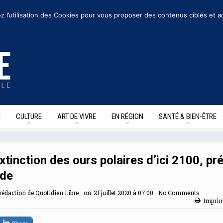
Nous suivre sur les reseaux sociaux
z l’utilisation des Cookies pour vous proposer des contenus ciblés et a
E
CULTURE
ART DE VIVRE
EN RÉGION
SANTÉ & BIEN-ÊTRE
extinction des ours polaires d’ici 2100, pr
ude
rédaction de Quotidien Libre
on:
21 juillet 2020 à 07:00
No Comments
Impri