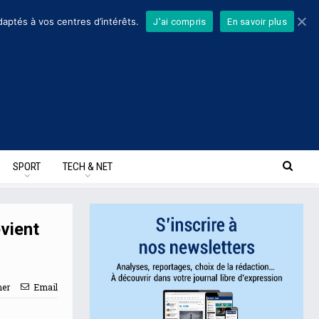
daptés à vos centres d’intérêts.
J'ai compris
En savoir plus
SPORT
TECH & NET
évient
mer
Email