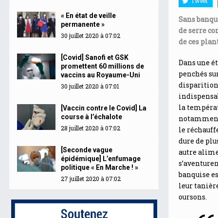
Tweet
« En état de veille
Sans banqui
permanente »
de serre co
30 juillet 2020 à 07:02
de ces plan
[Covid] Sanofi et GSK
Dans une ét
promettent 60 millions de
penchés sur
vaccins au Royaume-Uni
disparition
30 juillet 2020 à 07:01
indispensab
la températ
[Vaccin contre le Covid] La
course à l’échalote
notamment 
28 juillet 2020 à 07:02
le réchauff
dure de plu
[Seconde vague
autre alime
épidémique] L’enfumage
s’aventurent
politique « En Marche ! »
banquise es
27 juillet 2020 à 07:02
leur tanièr
oursons.