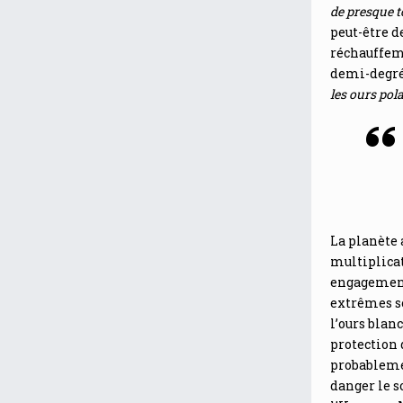
de presque t
peut-être d
réchauffeme
demi-degré a
les ours pol
La planète 
multiplicat
engagement
extrêmes s
l’ours blan
protection 
probablemen
danger le s