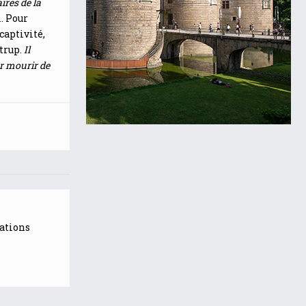
ires de la
. Pour
captivité,
trup.
Il
er mourir de
mations