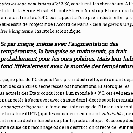
outes les sous-populations d’ici 2100
, concluent les chercheurs. A l
e l’île de la Reine-Elisabeth, note Steven Amstrup. Et même si l
nt était limité à 2,4°C par rapport à l’ère pré-industrielle - prè
u-dessus de l’objectif de l’Accord de Paris -, cela
ne garantirait p
aires à long terme
, insiste le scientifique.
Si par magie, même avec l’augmentation des
températures, la banquise se maintenait, ça irait
probablement pour les ours polaires. Mais leur hab
fond littéralement avec la montée des températur
a gagné plus de 1°C depuis l’ère pré-industrielle, entraînant déj
ion des canicules, sécheresses ou inondations. Et alors que les
s actuels des Etats conduiront à un monde à + 3°C, ces événem
ont appelés à s’aggraver avec chaque demi-degré supplémentair
c
en danger critique
sur la fameuse liste rouge de l’Union interna
de la nature (IUCN), qui les considère seulement
vulnérables
, ne
t rien au destin funeste du plantigrade arctique. Beaucoup des
ont à cause du braconnage ou de la destruction directe de leur ha