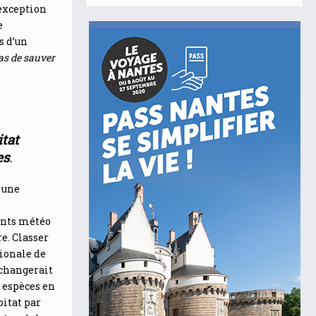
’exception
e
s d’un
as de sauver
itat
es
.
à une
ents météo
e. Classer
tionale de
 changerait
 espèces en
bitat par