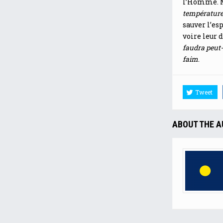
l’Homme. 
température
sauver l’es
voire leur 
faudra peut-ê
faim
.
Tweet
ABOUT THE 