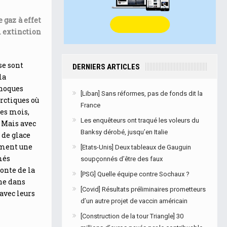
 gaz à effet
i extinction
se sont
DERNIERS ARTICLES
la
phoques
[Liban] Sans réformes, pas de fonds dit la
arctiques où
France
des mois,
Les enquêteurs ont traqué les voleurs du
 Mais avec
Banksy dérobé, jusqu’en Italie
 de glace
ement une
[Etats-Unis] Deux tableaux de Gauguin
més
soupçonnés d’être des faux
fonte de la
[PSG] Quelle équipe contre Sochaux ?
mne dans
[Covid] Résultats préliminaires prometteurs
avec leurs
d’un autre projet de vaccin américain
[Construction de la tour Triangle] 30