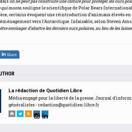
Mais
on ne peut pas construire une clôture pour protéger les ours pola
 qui monte
, souligne le scientifique de Polar Bears International
pèce, certains évoquent une réintroduction d’animaux élevés en 
déménagement vers l’Antarctique. Infaisable, selon Steven Ams
tre envisager d’abattre les derniers ours polaires, au lieu de les laiss
Share
AUTHOR
La rédaction de Quotidien Libre
Média engagé pour la liberté de la presse. Journal d'infor
généralistes -
redaction@quotidien-libre.fr