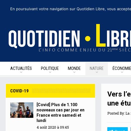
dimanche 9 août 2020
I Édition de la journée
Recevoir nos newsletters
• 
En poursuivant votre navigation sur Quotidien Libre, vous accepte
ACTUALITÉS
POLITIQUE
MONDE
NATURE
ÉCONOMI
COVID-19
Vers l’
une ét
[Covid] Plus de 1.100
nouveaux cas par jour en
Posted By:
La 
France entre samedi et
lundi
4 août 2020 à 09:45