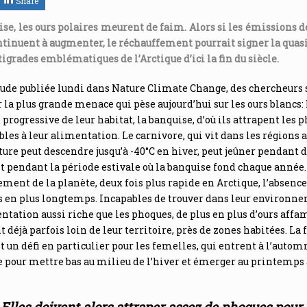
Share
se, les ours polaires meurent de faim. Alors si les émissions de
ntinuent à augmenter, le réchauffement pourrait signer la quas
tigrades emblématiques de l’Arctique d’ici la fin du siècle.
ude publiée lundi dans Nature Climate Change, des chercheurs 
 la plus grande menace qui pèse aujourd’hui sur les ours blancs: 
 progressive de leur habitat, la banquise, d’où ils attrapent les 
les à leur alimentation. Le carnivore, qui vit dans les régions 
ure peut descendre jusqu’à -40°C en hiver, peut jeûner pendant 
pendant la période estivale où la banquise fond chaque année.
ement de la planète, deux fois plus rapide en Arctique, l’absence
s en plus longtemps. Incapables de trouver dans leur environn
ntation aussi riche que les phoques, de plus en plus d’ours affa
 déjà parfois loin de leur territoire, près de zones habitées. La 
t un défi en particulier pour les femelles, qui entrent à l’auto
e pour mettre bas au milieu de l’hiver et émerger au printemps 
Elles doivent alors attraper assez de phoques pour