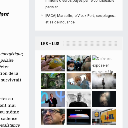
millions d’euros payés par le contribuable
parisien
dant
[PACA] Marseille, le Vieux-Port, ses plages…
et sa délinquance
LES + LUS
 énergétique,
 polaire
Peter
tion de la
 survivrait
ctes au
sont mal
és au même
e cadence
persistance