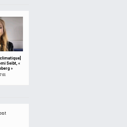
climatique]
mi Seibt, «
nberg »
7:01
ont