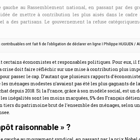
e gauche au Rassemblement national, en passant par des gr
l’idée de mettre à contribution les plus aisés dans le cadre
el a des partisans. Le gouvernement la refuse catégoriquem
 contribuables ont fait fi de l’obligation de déclarer en ligne I Philippe HUGUEN /
it certains économistes et responsables politiques. Pour eux, il f
la crise doit faire réfléchir sur une mise à contribution plus im
 pour passer le cap. D’autant que plusieurs rapports d’économist
les ménages modestes n’avaient pas été les plus gagnants de la
chat depuis 2018. Si la France, grâce à son modèle social, est un 
 les inégalités sont les moins marquées, 5% des Français détie
 tiers du patrimoine brut de l’ensemble des ménages, selon un
nsee.
mpôt raisonnable » ?
de gauche au mouvement syndical, en passant par la prix Nobel