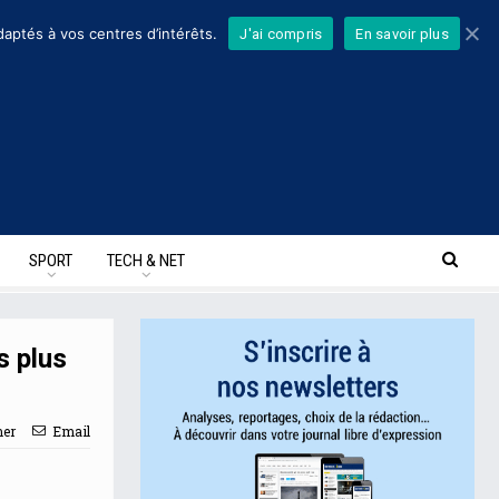
daptés à vos centres d’intérêts.
J'ai compris
En savoir plus
SPORT
TECH & NET
s plus
mer
Email