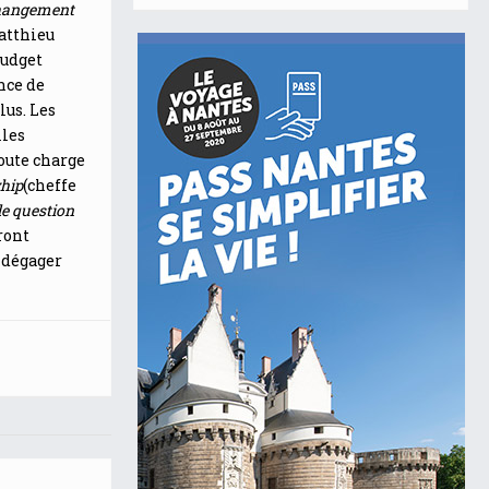
changement
Matthieu
budget
nce de
lus. Les
lles
toute charge
hip
(cheffe
de question
ront
 dégager