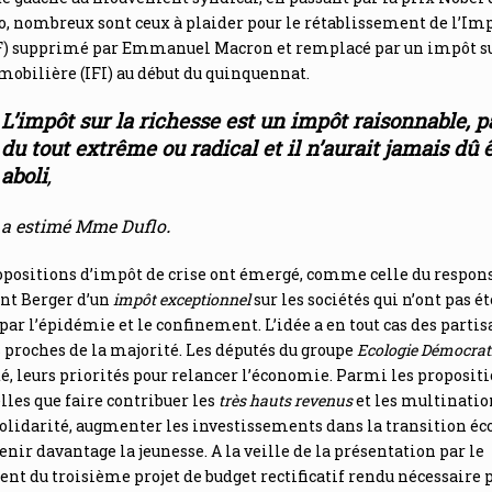
o, nombreux sont ceux à plaider pour le rétablissement de l’Imp
SF) supprimé par Emmanuel Macron et remplacé par un impôt su
obilière (IFI) au début du quinquennat.
L’impôt sur la richesse est un impôt raisonnable, p
du tout extrême ou radical et il n’aurait jamais dû 
aboli
,
.
a estimé Mme Duflo
opositions d’impôt de crise ont émergé, comme celle du respons
nt Berger d’un
impôt exceptionnel
sur les sociétés qui n’ont pas ét
par l’épidémie et le confinement. L’idée a en tout cas des parti
 proches de la majorité. Les députés du groupe
Ecologie Démocrati
é, leurs priorités pour relancer l’économie. Parmi les propositi
elles que faire contribuer les
très hauts revenus
et les multinatio
 solidarité, augmenter les investissements dans la transition éc
enir davantage la jeunesse. A la veille de la présentation par le
t du troisième projet de budget rectificatif rendu nécessaire p