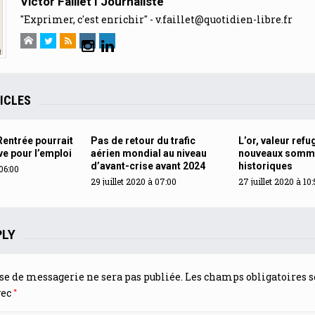
Victor Faillet I Journaliste
"Exprimer, c'est enrichir" -
v.faillet@quotidien-libre.fr
ICLES
Rentrée pourrait
Pas de retour du trafic
L’or, valeur refu
ve pour l’emploi
aérien mondial au niveau
nouveaux somm
d’avant-crise avant 2024
historiques
06:00
29 juillet 2020 à 07:00
27 juillet 2020 à 10
PLY
se de messagerie ne sera pas publiée.
Les champs obligatoires s
*
vec