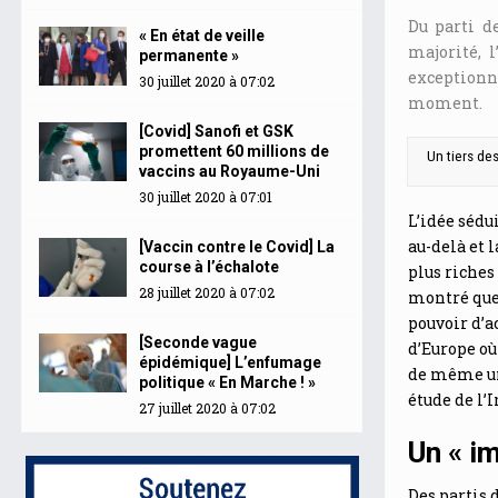
Du parti d
« En état de veille
majorité, 
permanente »
exceptionn
30 juillet 2020 à 07:02
moment.
[Covid] Sanofi et GSK
promettent 60 millions de
Un tiers des
vaccins au Royaume-Uni
30 juillet 2020 à 07:01
L’idée sédu
au-delà et 
[Vaccin contre le Covid] La
course à l’échalote
plus riches
28 juillet 2020 à 07:02
montré que 
pouvoir d’a
[Seconde vague
d’Europe où
épidémique] L’enfumage
de même un
politique « En Marche ! »
étude de l’I
27 juillet 2020 à 07:02
Un « i
Des partis 