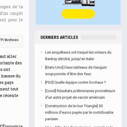
oupes de la
 d’un impôt
ent pour le
DERNIERS ARTICLES
 AFP/Archives
Les enquêteurs ont traqué les voleurs du
aut aller
Banksy dérobé, jusqu’en Italie
portante des
[Etats-Unis] Deux tableaux de Gauguin
es ont
soupçonnés d’être des faux
 hausse du
des pays
[PSG] Quelle équipe contre Sochaux ?
nnent tout
[Covid] Résultats préliminaires prometteurs
e récente
d’un autre projet de vaccin américain
[Construction de la tour Triangle] 30
millions d’euros payés par le contribuable
parisien
 d’Économie