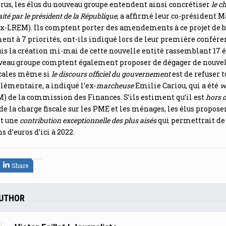
rus, les élus du nouveau groupe entendent ainsi concrétiser
le 
ité par le président de la République
, a affirmé leur co-président 
ex-LREM). Ils comptent porter des amendements à ce projet de 
t à 7 priorités, ont-ils indiqué lors de leur première confére
is la création mi-mai de cette nouvelle entité rassemblant 17 é
uveau groupe comptent également proposer de dégager de nouve
scales même si
le discours officiel du gouvernement
est de refuser 
plémentaire, a indiqué l’ex-
marcheuse
Emilie Cariou, qui a été
w
M) de la commission des Finances. S’ils estiment qu’il est
hors 
 de la charge fiscale sur les PME et les ménages, les élus propose
t une
contribution exceptionnelle des plus aisés
qui permettrait de
 d’euros d’ici à 2022.
Share
AUTHOR