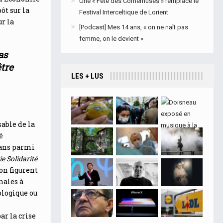
Une « Fête des Cornemuses » remplace le
ôt sur la
Festival Interceltique de Lorient
r la
[Podcast] Mes 14 ans, « on ne naît pas
femme, on le devient »
as
être
LES + LUS
able de la
é
sans parmi
e Solidarité
on figurent
nales à
ologique ou
ar la crise