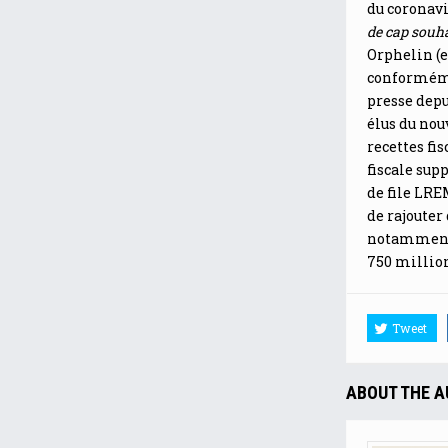
du coronavi
de cap souha
Orphelin (
conformémen
presse depu
élus du no
recettes fi
fiscale sup
de file LRE
de rajouter
notammen
750 millions
Tweet
ABOUT THE 