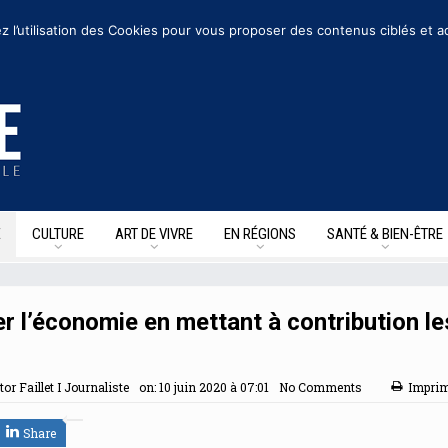
suivre sur les reseaux sociaux
z l’utilisation des Cookies pour vous proposer des contenus ciblés et a
E
CULTURE
ART DE VIVRE
EN RÉGIONS
SANTÉ & BIEN-ÊTRE
r l’économie en mettant à contribution le
tor Faillet I Journaliste
on:
10 juin 2020 à 07:01
No Comments
Impri
Share