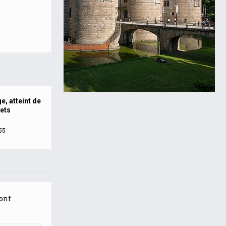
ge, atteint de
ets
:55
ont