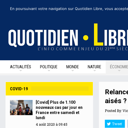
jeudi 6 août 2020
I Édition de la journée
Recevoir nos newsletters
• Nous 
En poursuivant votre navigation sur Quotidien Libre, vous accepte
ACTUALITÉS
POLITIQUE
MONDE
NATURE
ÉCONOMI
COVID-19
Relance
aisés ?
[Covid] Plus de 1.100
nouveaux cas par jour en
Posted By:
Vic
France entre samedi et
lundi
Tweet
4 août 2020 à 09:45