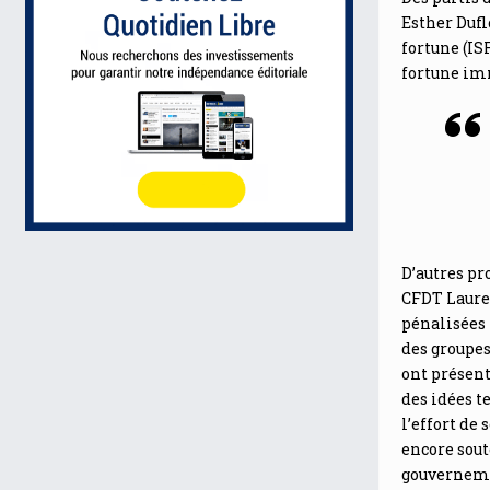
Esther Dufl
fortune (I
fortune imm
D’autres pr
CFDT Laure
pénalisées 
des groupes
ont présent
des idées t
l’effort de
encore sout
gouvernemen