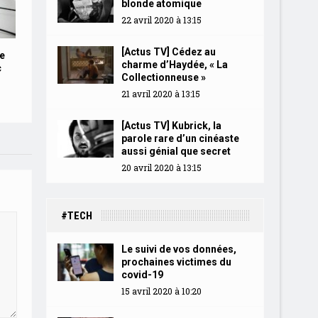
blonde atomique
22 avril 2020 à 13:15
[Actus TV] Cédez au
e
charme d’Haydée, « La
c
Collectionneuse »
21 avril 2020 à 13:15
[Actus TV] Kubrick, la
parole rare d’un cinéaste
aussi génial que secret
20 avril 2020 à 13:15
#TECH
Le suivi de vos données,
prochaines victimes du
covid-19
15 avril 2020 à 10:20