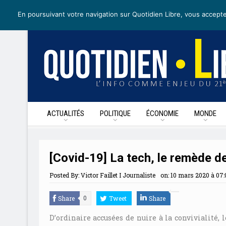
samedi 25 avril 2020
I Édition de la journée
Recevoir nos newsl
En poursuivant votre navigation sur Quotidien Libre, vous accepte
ACTUALITÉS
POLITIQUE
ÉCONOMIE
MONDE
[Covid-19] La tech, le remède d
Posted By:
Victor Faillet I Journaliste
on:
10 mars 2020 à 07:
Share
Tweet
Share
0
D’ordinaire accusées de nuire à la convivialité, 