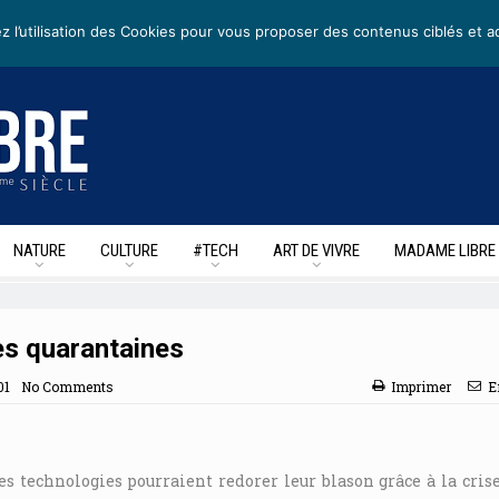
etters
• Nous suivre sur les reseaux sociaux
z l’utilisation des Cookies pour vous proposer des contenus ciblés et a
NATURE
CULTURE
#TECH
ART DE VIVRE
MADAME LIBRE
es quarantaines
01
No Comments
Imprimer
E
les technologies pourraient redorer leur blason grâce à la cris