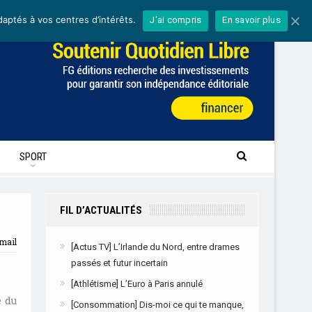
daptés à vos centres d’intérêts.
J'ai compris
En savoir plus
SPORT
FIL D’ACTUALITÉS
mail
[Actus TV] L’Irlande du Nord, entre drames
passés et futur incertain
[Athlétisme] L’Euro à Paris annulé
e du
[Consommation] Dis-moi ce qui te manque,