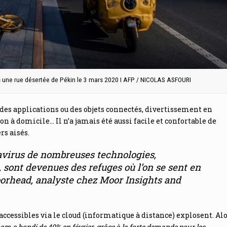
ns une rue désertée de Pékin le 3 mars 2020 I AFP / NICOLAS ASFOURI
 des applications ou des objets connectés, divertissement en
on à domicile… Il n’a jamais été aussi facile et confortable de
rs aisés.
onavirus de nombreuses technologies,
, sont devenues des refuges où l’on se sent en
orhead, analyste chez Moor Insights and
 accessibles via le cloud (informatique à distance) explosent. Al
oom a bondi de 40% en février, grâce à la forte demande pour les