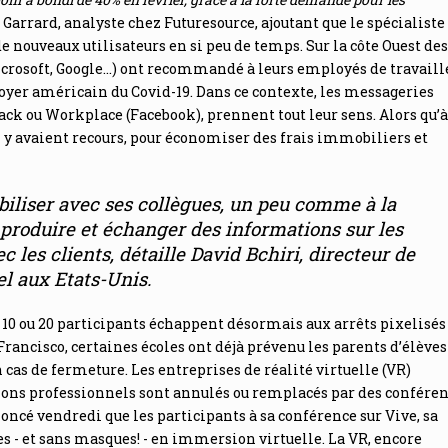
 Garrard, analyste chez Futuresource, ajoutant que le spécialiste
e nouveaux utilisateurs en si peu de temps. Sur la côte Ouest des
crosoft, Google…) ont recommandé à leurs employés de travaill
 foyer américain du Covid-19. Dans ce contexte, les messageries
k ou Workplace (Facebook), prennent tout leur sens. Alors qu’à
ui y avaient recours, pour économiser des frais immobiliers et
biliser avec ses collègues, un peu comme à la
produire et échanger des informations sur les
c les clients
, détaille David Bchiri, directeur de
el aux Etats-Unis.
10 ou 20 participants échappent désormais aux arrêts pixelisés
rancisco, certaines écoles ont déjà prévenu les parents d’élèves
 cas de fermeture. Les entreprises de réalité virtuelle (VR)
salons professionnels sont annulés ou remplacés par des confére
ncé vendredi que les participants à sa conférence sur Vive, sa
es - et sans masques! - en immersion virtuelle. La VR, encore