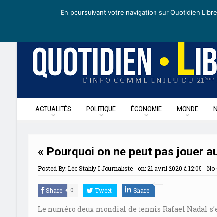
samedi 25 avril 2020
I Édition de la journée
Recevoir nos newslett
En poursuivant votre navigation sur Quotidien Libre
ACTUALITÉS
POLITIQUE
ÉCONOMIE
MONDE
« Pourquoi on ne peut pas jouer au
Posted By:
Léo Stahly I Journaliste
on:
21 avril 2020 à 12:05
No
Share
Tweet
Share
0
Le numéro deux mondial de tennis Rafael Nadal s’e