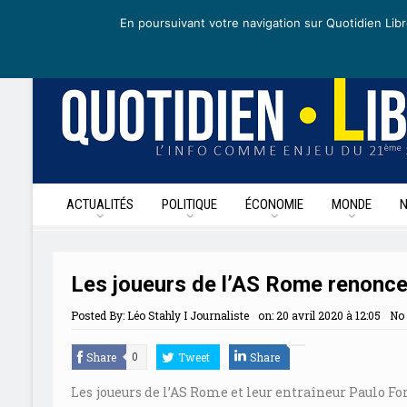
mercredi 22 avril 2020
I Édition de la journée
Recevoir nos newslet
En poursuivant votre navigation sur Quotidien Libr
ACTUALITÉS
POLITIQUE
ÉCONOMIE
MONDE
Les joueurs de l’AS Rome renoncen
Posted By:
Léo Stahly I Journaliste
on:
20 avril 2020 à 12:05
No
Share
Tweet
Share
0
Les joueurs de l’AS Rome et leur entraîneur Paulo F