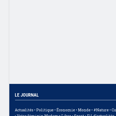
LE JOURNAL
Actualités
•
Politique
•
Économie
•
Monde
•
#Nature
•
Cu
•
Votre féminin Madame Libre
•
Sport
•
Fil d’actualités