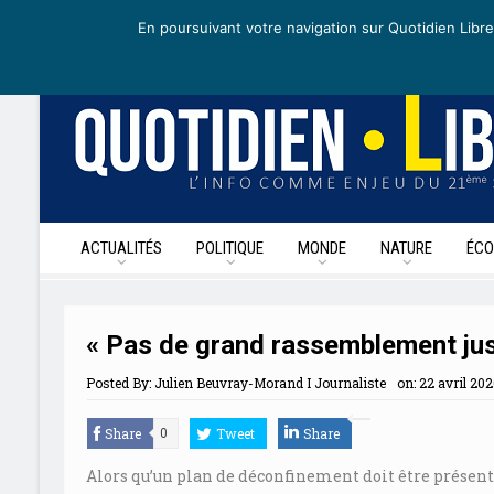
dimanche 3 mai 2020
I Édition de la journée
Recevoir nos newslet
En poursuivant votre navigation sur Quotidien Libre
ACTUALITÉS
POLITIQUE
MONDE
NATURE
ÉCO
« Pas de grand rassemblement jusqu
Posted By:
Julien Beuvray-Morand I Journaliste
on:
22 avril 202
Share
Tweet
Share
0
Alors qu’un plan de déconfinement doit être présenté 