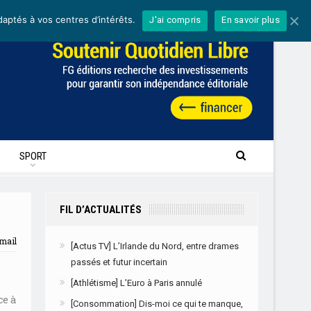
daptés à vos centres d’intérêts.
J'ai compris
En savoir plus
SPORT
FIL D’ACTUALITÉS
mail
[Actus TV] L’Irlande du Nord, entre drames
passés et futur incertain
[Athlétisme] L’Euro à Paris annulé
ce à
[Consommation] Dis-moi ce qui te manque,