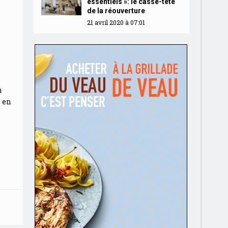
essentiels »: le casse-tête
de la réouverture
21 avril 2020 à 07:01
n
t en