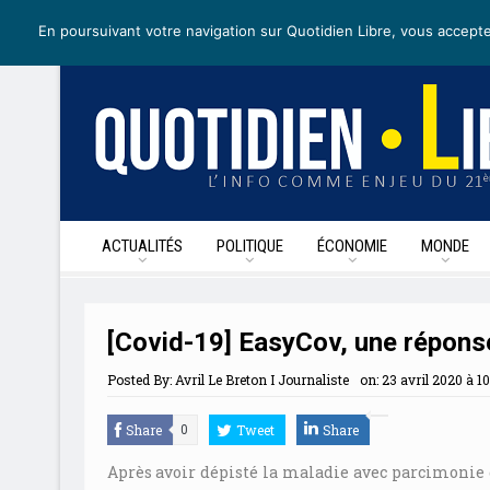
samedi 25 avril 2020
I Édition de la journée
Recevoir nos newsl
En poursuivant votre navigation sur Quotidien Libre, vous accepte
ACTUALITÉS
POLITIQUE
ÉCONOMIE
MONDE
[Covid-19] EasyCov, une répons
Posted By:
Avril Le Breton I Journaliste
on:
23 avril 2020 à 10
Share
Tweet
Share
0
Après avoir dépisté la maladie avec parcimonie 