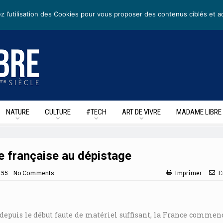
etters
• Nous suivre sur les reseaux sociaux
z l’utilisation des Cookies pour vous proposer des contenus ciblés et a
NATURE
CULTURE
#TECH
ART DE VIVRE
MADAME LIBRE
e française au dépistage
:55
No Comments
Imprimer
E
depuis le début faute de matériel suffisant, la France commen