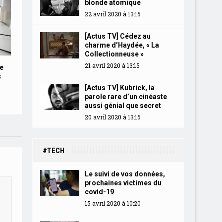
blonde atomique
22 avril 2020 à 13:15
[Actus TV] Cédez au
charme d’Haydée, « La
Collectionneuse »
21 avril 2020 à 13:15
e
c
[Actus TV] Kubrick, la
parole rare d’un cinéaste
aussi génial que secret
20 avril 2020 à 13:15
#TECH
Le suivi de vos données,
prochaines victimes du
covid-19
15 avril 2020 à 10:20