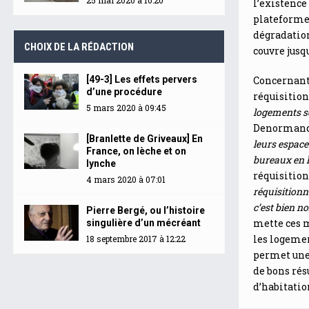
l’existence
plateforme 
dégradations
CHOIX DE LA RÉDACTION
couvre jusq
[49-3] Les effets pervers
Concernant 
d’une procédure
réquisition
5 mars 2020 à 09:45
logements s
Denormandi
[Branlette de Griveaux] En
leurs espace
France, on lèche et on
bureaux en 
lynche
réquisition
4 mars 2020 à 07:01
réquisitionne
c’est bien n
Pierre Bergé, ou l’histoire
mette ces m
singulière d’un mécréant
les logemen
18 septembre 2017 à 12:22
permet une 
de bons rés
d’habitatio