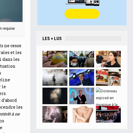
on requise
LES + LUS
ts ne cesse
ales et les
i dans les
ituation
s
eline
 le
ers:
t d’abord
prendre les
ntérêt à ne
ns
le