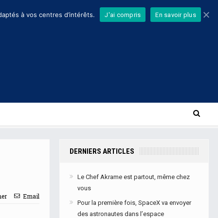
daptés à vos centres d’intérêts.
J'ai compris
En savoir plus
DERNIERS ARTICLES
Le Chef Akrame est partout, même chez
vous
mer
Email
Pour la première fois, SpaceX va envoyer
des astronautes dans l’espace