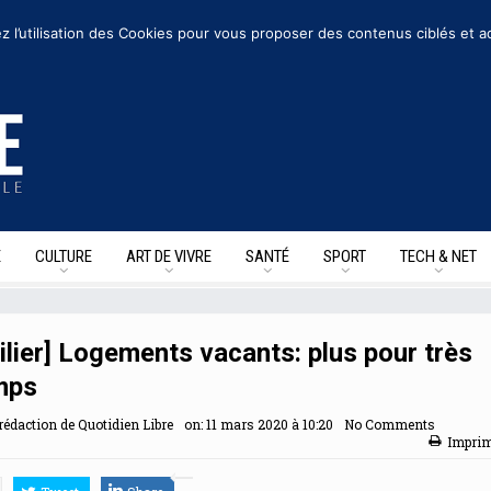
suivre sur les reseaux sociaux
z l’utilisation des Cookies pour vous proposer des contenus ciblés et a
E
CULTURE
ART DE VIVRE
SANTÉ
SPORT
TECH & NET
lier] Logements vacants: plus pour très
mps
rédaction de Quotidien Libre
on:
11 mars 2020 à 10:20
No Comments
Impri