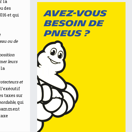
r la
ou des
016 et qui
e
eau ou de
position
mer leurs
 la
rotecteurs et
l’exécutif
s taxes sur
bordable
, qui
ffisamment
taxe