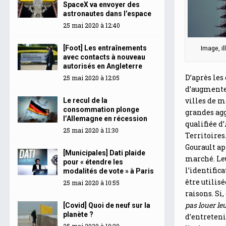
SpaceX va envoyer des
astronautes dans l’espace
25 mai 2020 à 12:40
[Foot] Les entraînements
Image, il
avec contacts à nouveau
autorisés en Angleterre
D’après les
25 mai 2020 à 12:05
d’augmenter
villes de m
Le recul de la
consommation plonge
grandes agg
l’Allemagne en récession
qualifiée d’
25 mai 2020 à 11:30
Territoire
Gourault ap
[Municipales] Dati plaide
marché. Leu
pour « étendre les
l’identific
modalités de vote » à Paris
être utilis
25 mai 2020 à 10:55
raisons. S
pas louer le
[Covid] Quoi de neuf sur la
planète ?
d’entreteni
25 mai 2020 à 10:20