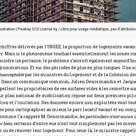
lustration | Pixabay CC0 License by / Libre pour usage médiatique, pas d’attributi
 chiffres délivrés par l’INSEE, la proportion de logements vacan
. Mais si le phénomène touchait essentiellement les zones rur
oindre importance, le problème s’accroît également aujourd’hu
lomérations. Et sur des périodes de plus en plus longues. Une s
inacceptable
par les ministres du Logement et de la Cohésion de
s. Dans un communiqué commun, Julien Denormandie et Jacqu
pellent les propriétaires de ces surfaces vides à les remettre sur
r plan national de mobilisation repose sur deux premiers pili
ation et l’incitation. Des données encore non exploitées vont tou
ées pour cartographier au mieux le parc locatif vacant et en com
i, comme l’a rappelé M. Denormandie,
les particuliers n’ont aucun i
ur bien
, certains d’entre eux n’ont tout simplement pas les moye
r ou de rénover leur logement. Pour ceux-là, le ministre rappel