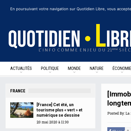
lundi 25 mai 2020
I Édition de la journée
Recevoir nos newsletters
• Nous 
En poursuivant votre navigation sur Quotidien Libre, vous accepte
ACTUALITÉS
POLITIQUE
MONDE
NATURE
ÉCONOMI
FRANCE
[Immobi
longte
[France] Cet été, un
tourisme plus « vert » et
Posted By:
La 
numérique se dessine
20 mai 2020 à 11:30