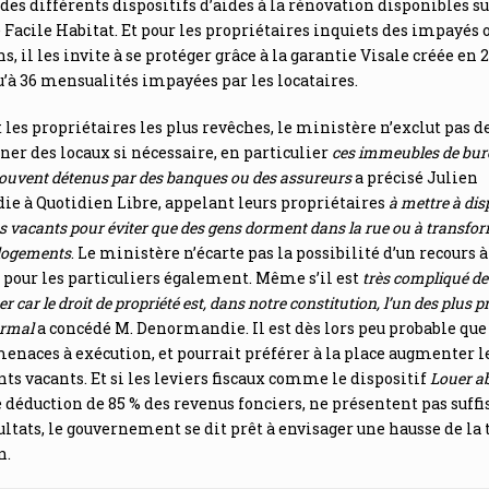
 des différents dispositifs d’aides à la rénovation disponibles su
Facile Habitat. Et pour les propriétaires inquiets des impayés 
, il les invite à se protéger grâce à la garantie Visale créée en 2
u’à 36 mensualités impayées par les locataires.
les propriétaires les plus revêches, le ministère n’exclut pas d
ner des locaux si nécessaire, en particulier
ces immeubles de bur
ouvent détenus par des banques ou des assureurs
a précisé Julien
e à Quotidien Libre, appelant leurs propriétaires
à mettre à dis
s vacants pour éviter que des gens dorment dans la rue ou à transfor
logements
. Le ministère n’écarte pas la possibilité d’un recours à
 pour les particuliers également. Même s’il est
très compliqué de
r car le droit de propriété est, dans notre constitution, l’un des plus p
ormal
a concédé M. Denormandie. Il est dès lors peu probable que 
enaces à exécution, et pourrait préférer à la place augmenter le
ts vacants. Et si les leviers fiscaux comme le dispositif
Louer a
déduction de 85 % des revenus fonciers, ne présentent pas su
ultats, le gouvernement se dit prêt à envisager une hausse de la 
n.