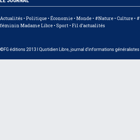
LE JOURNAL
Actualités
•
Politique
•
Économie
•
Monde
•
#Nature
•
Culture
•
#
féminin Madame Libre
•
Sport
•
Fil d’actualités
©FG éditions 2013 I Quotidien Libre, journal d'informations généraliste