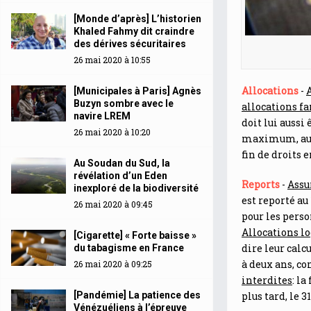
[Monde d’après] L’historien
Khaled Fahmy dit craindre
des dérives sécuritaires
26 mai 2020 à 10:55
Allocations
-
[Municipales à Paris] Agnès
Buzyn sombre avec le
allocations f
navire LREM
doit lui aussi
26 mai 2020 à 10:20
maximum, au li
fin de droits 
Au Soudan du Sud, la
révélation d’un Eden
Reports
-
Assu
inexploré de la biodiversité
est reporté au
26 mai 2020 à 09:45
pour les perso
Allocations 
[Cigarette] « Forte baisse »
dire leur calc
du tabagisme en France
à deux ans, co
26 mai 2020 à 09:25
interdites
: l
[Pandémie] La patience des
plus tard, le 3
Vénézuéliens à l’épreuve