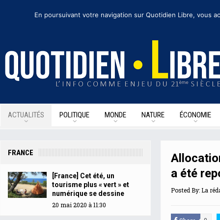
mardi 26 mai 2020
I Édition de la journée
Recevoir nos newsletters
• Nous su
En poursuivant votre navigation sur Quotidien Libre, vous ac
ACTUALITÉS
POLITIQUE
MONDE
NATURE
ÉCONOMIE
FRANCE
Allocatio
a été rep
[France] Cet été, un
tourisme plus « vert » et
Posted By:
La réd
numérique se dessine
20 mai 2020 à 11:30