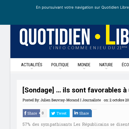
dimanche 3 mai 2020
I Édition de la journée
Recevoir nos newslet
En poursuivant votre navigation sur Quotidien Libre
ACTUALITÉS
POLITIQUE
MONDE
NATURE
ÉCO
[Sondage] … ils sont favorables à 
Posted By:
Julien Beuvray-Morand I Journaliste
on:
2 octobre 20
Share
Tweet
Share
0
57% des sympathisants Les Républicains se disen