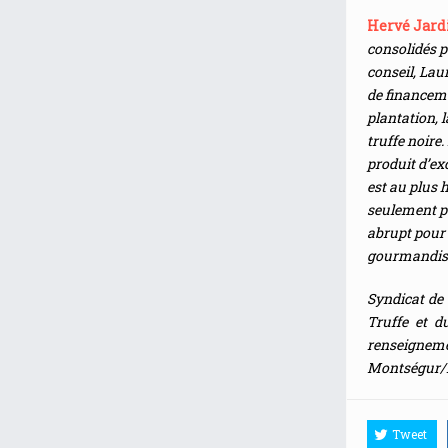
Hervé Jard
consolidés p
conseil, Lau
de financeme
plantation, 
truffe noire.
produit d’ex
est au plus h
seulement po
abrupt pour c
gourmandise e
Syndicat de
Truffe et d
renseigne
Montségur/
Tweet