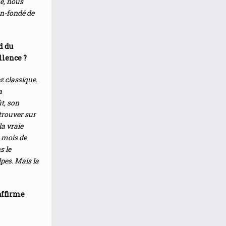
e, nous
en-fondé de
d du
llence ?
z classique.
a
t, son
 trouver sur
la vraie
s mois de
s le
pes. Mais la
affirme