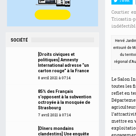
Tweet
Courtier en
Tricastin
indéfectible
SOCIÉTÉ
Hervé Jardin
entouré de M
[Droits civiques et
du territ
politiques] Amnesty
régional d’Au
International adresse “un
carton rouge” à la France
8 avril 2021 à 07:14
Le Salon In
toutes les f
85% des Français
reflet en te
s’opposent à la subvention
Département
octroyée à la mosquée de
agriculteur
Strasbourg
l’attractivi
7 avril 2021 à 07:14
mettre en v
exploitation
[Dîners mondains
clandestins] Une enquête
engagements