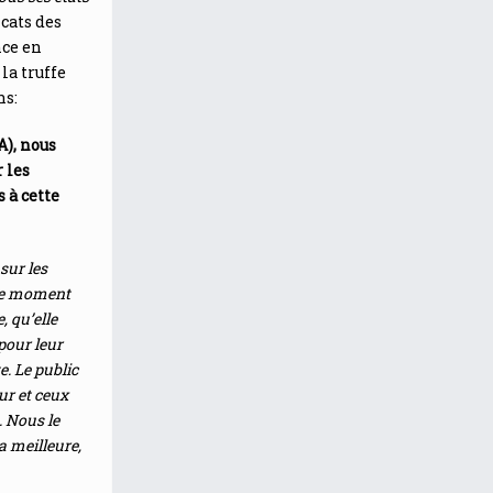
icats des
nce en
la truffe
ns:
A), nous
 les
 à cette
sur les
 ce moment
, qu’elle
pour leur
e. Le public
ur et ceux
. Nous le
a meilleure,