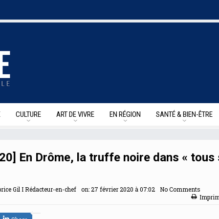
E
CULTURE
ART DE VIVRE
EN RÉGION
SANTÉ & BIEN-ÊTRE
20] En Drôme, la truffe noire dans « tous
rice Gil I Rédacteur-en-chef
on:
27 février 2020 à 07:02
No Comments
Impri