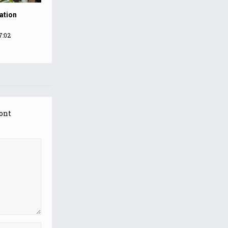
ation
7:02
ont