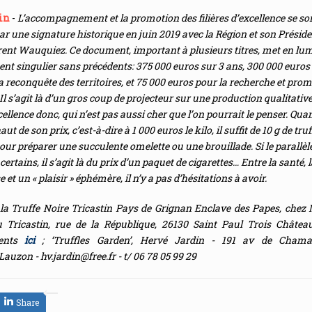
in
-
L’accompagnement et la promotion des filières d’excellence se so
ar une signature historique en juin 2019 avec la Région et son Présid
rent Wauquiez. Ce document, important à plusieurs titres, met en lu
nt singulier sans précédents: 375 000 euros sur 3 ans, 300 000 euros d
la reconquête des territoires, et 75 000 euros pour la recherche et prom
 Il s’agit là d’un gros coup de projecteur sur une production qualitative
cellence donc, qui n’est pas aussi cher que l’on pourrait le penser. Qua
aut de son prix, c’est-à-dire à 1 000 euros le kilo, il suffit de 10 g de tru
ur préparer une succulente omelette ou une brouillade. Si le parallèle
ertains, il s’agit là du prix d’un paquet de cigarettes… Entre la santé, l
t un « plaisir » éphémère, il n’y a pas d’hésitations à avoir.
 la Truffe Noire Tricastin Pays de Grignan Enclave des Papes, chez 
u Tricastin, rue de la République, 26130 Saint Paul Trois Châtea
ments
ici
;
‘Truffles Garden’, Hervé Jardin - 191 av de Chama
Lauzon -
hv.jardin@free.fr
- t/ 06 78 05 99 29
Share