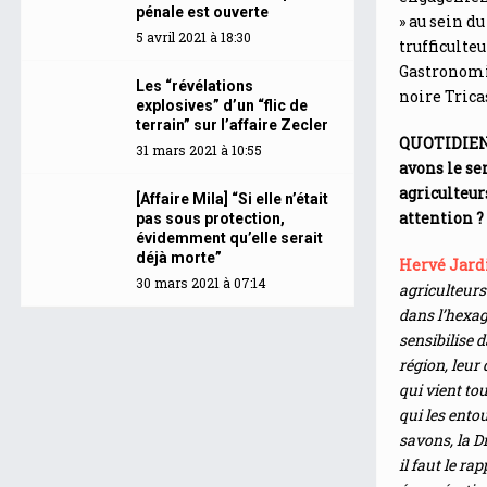
pénale est ouverte
» au sein d
5 avril 2021 à 18:30
trufficulte
Gastronomie
Les “révélations
noire Trica
explosives” d’un “flic de
terrain” sur l’affaire Zecler
QUOTIDIEN
31 mars 2021 à 10:55
avons le se
agriculteu
[Affaire Mila] “Si elle n’était
attention ?
pas sous protection,
évidemment qu’elle serait
déjà morte”
Hervé Jard
30 mars 2021 à 07:14
agriculteur
dans l’hexago
sensibilise 
région, leur
qui vient to
qui les entou
savons, la D
il faut le r