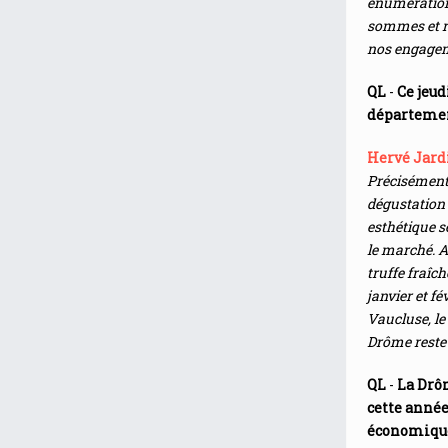
énumération
sommes et re
nos engage
QL
-
Ce jeud
départemen
Hervé Jard
Précisément,
dégustation 
esthétique s
le marché. A
truffe fraîc
janvier et f
Vaucluse, le
Drôme reste 
QL
-
La Drô
cette année
économiques