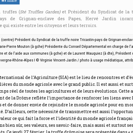
Share
 truffes (
Sté
Truffles Garden)
et Président du Syndicat de la t
-pays de Grignan-enclave des Papes, Hervé Jardin incar
 qui existe entre les citoyens et leurs terroirs.
 (centre) Président du Syndicat de la truffe noire Tricastin-pays de Grignan-encla
arie-Pierre Mouton (à gche) Présidente du Conseil Départemental en charge de 
oire et de l’aide aux communes (à gche) et de Laurent Wauquiez (à dte), Président 
vergne-Rhône-Alpes I © Virginie Vincent-Jardin / photo à usage médiatique, attri
ternational de l’Agriculture (SIA) est le lieu de rencontres et d’
ilières du monde agricole avec le grand public. Il est aussi et surt
mps réel de toutes les agricultures et de leurs évolutions. Cette 
 de la Drôme reflète l’importance de renforcer les liens avec 
s et de donner envie de rejoindre le monde agricole pour en mo
té. D’ailleurs, cette nécessité de transmettre est aussi l’opportun
aleur ce qui fait la force et l’identité du monde agricole français
s bien sûr, ses valeurs, ses savoir-faire, mais aussi et surtout se
. Ce jeudi 27 février, la truffe drômoise sera présentée dans «
t