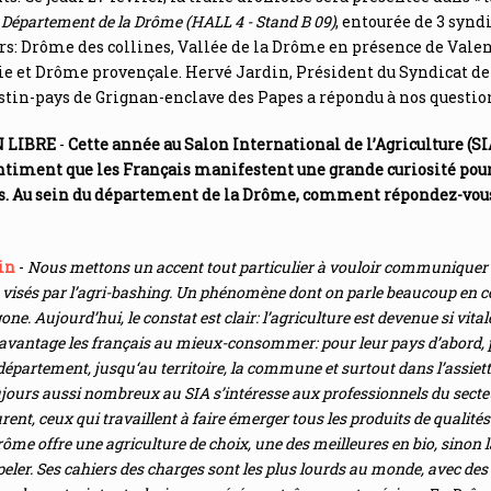
u
Département de la Drôme (HALL 4 - Stand B 09)
, entourée de 3 synd
urs: Drôme des collines, Vallée de la Drôme en présence de Vale
 et Drôme provençale. Hervé Jardin, Président du Syndicat de 
stin-pays de Grignan-enclave des Papes a répondu à nos questio
 LIBRE
-
Cette année au Salon International de l’Agriculture (SI
ntiment que les Français manifestent une grande curiosité pour
rs. Au sein du département de la Drôme, comment répondez-vous
in
-
Nous mettons un accent tout particulier à vouloir communiquer 
s visés par l’agri-bashing. Un phénomène dont on parle beaucoup en
ne. Aujourd’hui, le constat est clair: l’agriculture est devenue si vitale
davantage les français au mieux-consommer: pour leur pays d’abord, 
 département, jusqu‘au territoire, la commune et surtout dans l’assiett
ujours aussi nombreux au SIA s’intéresse aux professionnels du secte
rent, ceux qui travaillent à faire émerger tous les produits de qualités
rôme offre une agriculture de choix, une des meilleures en bio, sinon l
appeler. Ses cahiers des charges sont les plus lourds au monde, avec des