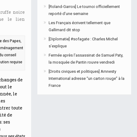
[Roland-Garros] Le tournoi officiellement
ruffe noire
reporté d’une semaine
ne le lien
Les Français écrivent tellement que
Gallimard dit stop
[Diplomatie] #sofagate : Charles Michel
ve des Papes,
s’explique
l’aménagement
du conseil
Fermée après l’assassinat de Samuel Paty,
bution requise
la mosquée de Pantin rouvre vendredi
[Droits civiques et politiques] Amnesty
International adresse “un carton rouge” à la
échanges de
France
out le
année, le
les
ntrer toute
ité de
: ses
s
ous ses états