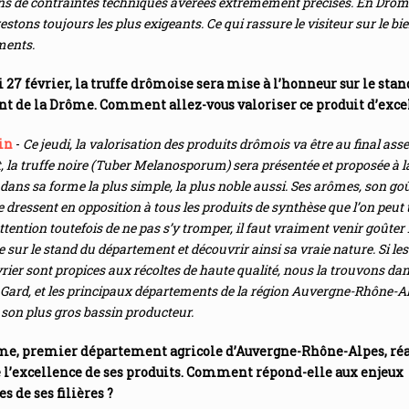
s de contraintes techniques avérées extrêmement précises. En Drôm
stons toujours les plus exigeants. Ce qui rassure le visiteur sur le bi
ments.
i 27 février, la truffe drômoise sera mise à l’honneur sur le stan
t de la Drôme. Comment allez-vous valoriser ce produit d’exce
in
-
Ce jeudi, la valorisation des produits drômois va être au final asse
 la truffe noire (Tuber Melanosporum) sera présentée et proposée à l
dans sa forme la plus simple, la plus noble aussi. Ses arômes, son goû
e dressent en opposition à tous les produits de synthèse que l’on peut
ttention toutefois de ne pas s’y tromper, il faut vraiment venir goûter 
he sur le stand du département et découvrir ainsi sa vraie nature. Si le
évrier sont propices aux récoltes de haute qualité, nous la trouvons dan
 Gard, et les principaux départements de la région Auvergne-Rhône-Al
son plus gros bassin producteur.
me, premier département agricole d’Auvergne-Rhône-Alpes, ré
 l’excellence de ses produits. Comment répond-elle aux enjeux
 de ses filières ?