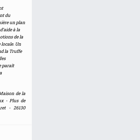
nt
ent du
mière un plan
’aide à la
otions de la
 locale. Un
nd la Truffe
ffes
 paraît
a
Maison de la
ux - Plus de
ret - 26130