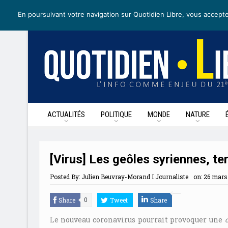
lundi 4 mai 2020
I Édition de la journée
Recevoir nos newslette
En poursuivant votre navigation sur Quotidien Libre, vous accepte
ACTUALITÉS
POLITIQUE
MONDE
NATURE
[Virus] Les geôles syriennes, te
Posted By:
Julien Beuvray-Morand I Journaliste
on:
26 mars 
Share
Tweet
Share
0
Le nouveau coronavirus pourrait provoquer une