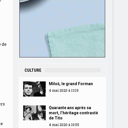
e de
CULTURE
Miloš, le grand Forman
4 mai 2020 à 13:15
ers
Quarante ans après sa
mort, l’héritage contrasté
de Tito
te
4 mai 2020 à 10:55