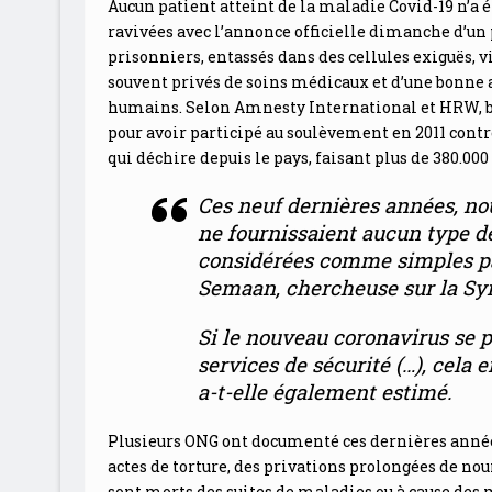
Aucun patient atteint de la maladie Covid-19 n’a é
ravivées avec l’annonce officielle dimanche d’un
prisonniers, entassés dans des cellules exiguës, 
souvent privés de soins médicaux et d’une bonne 
humains. Selon Amnesty International et HRW, be
pour avoir participé au soulèvement en 2011 contre
qui déchire depuis le pays, faisant plus de 380.000
Ces neuf dernières années, nou
ne fournissaient aucun type 
considérées comme simples pa
Semaan, chercheuse sur la Sy
Si le nouveau coronavirus se p
services de sécurité (…), cela
a-t-elle également estimé.
Plusieurs ONG ont documenté ces dernières années
actes de torture, des privations prolongées de n
sont morts des suites de maladies ou à cause des 