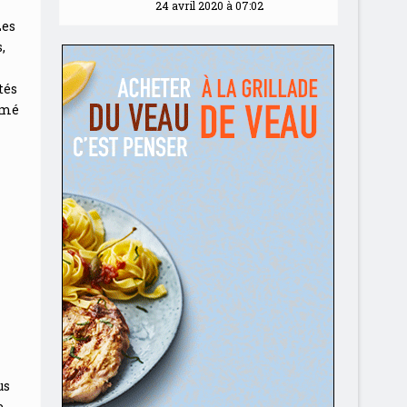
24 avril 2020 à 07:02
Les
,
tés
rmé
us
e