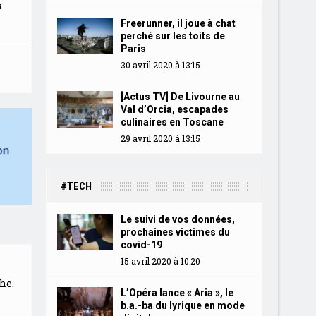
a
Freerunner, il joue à chat
perché sur les toits de
Paris
30 avril 2020 à 13:15
[Actus TV] De Livourne au
Val d’Orcia, escapades
culinaires en Toscane
29 avril 2020 à 13:15
#TECH
Le suivi de vos données,
prochaines victimes du
covid-19
15 avril 2020 à 10:20
he.
L’Opéra lance « Aria », le
b.a.-ba du lyrique en mode