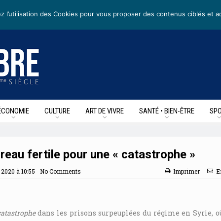
rs
• Nous suivre sur les reseaux sociaux
z l’utilisation des Cookies pour vous proposer des contenus ciblés et a
ÉCONOMIE
CULTURE
ART DE VIVRE
SANTÉ • BIEN-ÊTRE
SPO
rreau fertile pour une « catastrophe »
2020 à 10:55
No Comments
Imprimer
E
catastrophe
dans les prisons surpeuplées du régime en Syrie, o