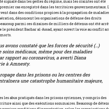
té signalé dans les geôles du régime, mais les craintes ont été
 premier cas enregistré dans les territoires gouvernementaux. 
vivent dans des conditions propices à la propagation de maladies
aération, dénoncent les organisations de défense des droits
aucoup parmi ces dizaines de milliers de détenus ont été arrê
 le président Bachar al-Assad, ayant ouvert la voie au conflit a
 morts.
s avons constaté que les forces de sécurité (…)
de soins médicaux, même pour des maladies
r rapport au coronavirus
, a averti Diana
rie à Amnesty.
ropage dans les prisons ou les centres des
 entraînera une catastrophe humanitaire majeure
,
 les abus pratiqués dans les prisons syriennes, y compris des
ourriture ainsi que des exécutions sommaires. Beaucoup de déten
mauvaises conditions d’incarcération, selon les organisations d