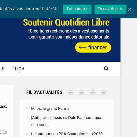
daptés à vos centres d’intérêts.
J'ai compris
En savoir plus
RT
TECH
FIL D’ACTUALITÉS
mail
Miloš, le grand Forman
[Auto] Un châssis ex-Dale Earnhardt aux
enchères
ù le
Le parcours du PGA Championship 2020