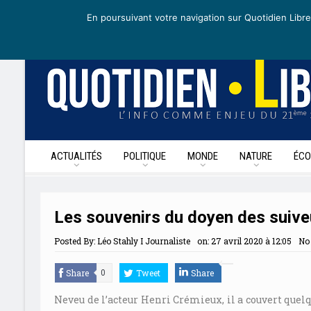
lundi 4 mai 2020
I Édition de la journée
Recevoir nos newsletters
•
En poursuivant votre navigation sur Quotidien Libre
ACTUALITÉS
POLITIQUE
MONDE
NATURE
ÉCO
Les souvenirs du doyen des suive
Posted By:
Léo Stahly I Journaliste
on:
27 avril 2020 à 12:05
No
Share
Tweet
Share
0
Neveu de l’acteur Henri Crémieux, il a couvert quel