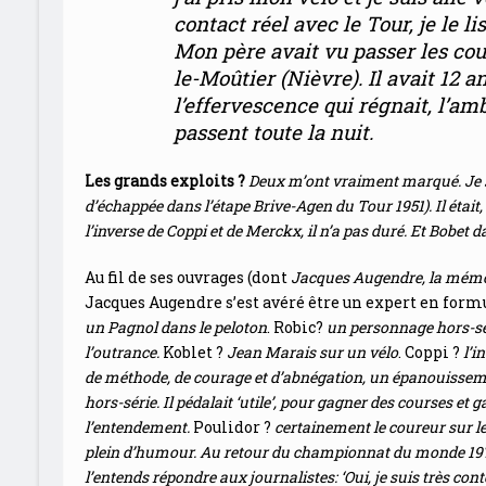
contact réel avec le Tour, je le l
Mon père avait vu passer les cou
le-Moûtier (Nièvre). Il avait 12 an
l’effervescence qui régnait, l’am
passent toute la nuit.
Les grands exploits ?
Deux m’ont vraiment marqué. Je s
d’échappée dans l’étape Brive-Agen du Tour 1951). Il était, 
l’inverse de Coppi et de Merckx, il n’a pas duré. Et Bobet d
Au fil de ses ouvrages (dont
Jacques Augendre, la mémo
Jacques Augendre s’est avéré être un expert en formu
un Pagnol dans le peloton
. Robic?
un personnage hors-sér
l’outrance.
Koblet ?
Jean Marais sur un vélo
. Coppi ?
l’
de méthode, de courage et d’abnégation, un épanouisse
hors-série. Il pédalait ‘utile’, pour gagner des courses et 
l’entendement.
Poulidor ?
certainement le coureur sur le
plein d’humour. Au retour du championnat du monde 1974 
l’entends répondre aux journalistes: ‘Oui, je suis très cont