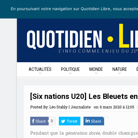
lundi 4 mai 2020
I Édition de la journée
Recevoir nos newslette
En poursuivant votre navigation sur Quotidien Libre, vous accepte
ACTUALITÉS
POLITIQUE
MONDE
NATURE
[Six nations U20] Les Bleuets e
Posted By:
Léo Stahly I Journaliste
on:
6 mars 2020 à 12:05
Share
Tweet
Share
0
Pendant que la
génération dorée
, double champio