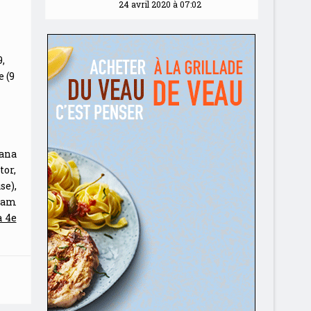
24 avril 2020 à 07:02
,
e (9
fana
tor,
se),
liam
a 4e