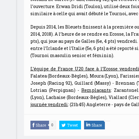
l’ouverture. Erwan Dridi (Toulon), utilisé deux fois 
similaire à celle qui avait débuté le Tournoi, avec
Depuis 2014, les Bleuets finissent à la première o
2014, 2018). A l’heure de se rendre en Ecosse, la Fra
pts), qui joue au pays de Galles (6e, 4 pts) vendr
entre l’Irlande et l’Italie (5e, 6 pts) a été repor
(Tournoi masculin senior et féminin).
L’équipe de France U20 face à l’Ecosse vendred
Falatea (Bordeaux-Bègles), Moura (Lyon), Farissier 
Joseph (Racing 92), Guillard (Massy) - Brennan (
Lotrian (Perpignan) -
Remplaçants
: Zarantone
(Lyon), Lachaise (Bordeaux-Bègles), Viallard (Cler
journée vendredi
: (21h45) Angleterre - pays de Gall
Share
Tweet
Share
0