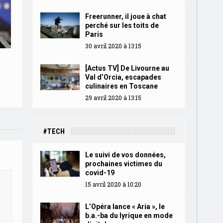
Freerunner, il joue à chat
perché sur les toits de
Paris
30 avril 2020 à 13:15
[Actus TV] De Livourne au
Val d’Orcia, escapades
culinaires en Toscane
29 avril 2020 à 13:15
#TECH
Le suivi de vos données,
prochaines victimes du
covid-19
15 avril 2020 à 10:20
L’Opéra lance « Aria », le
b.a.-ba du lyrique en mode