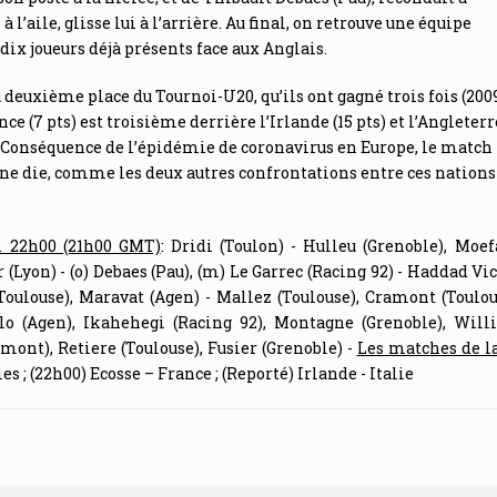
à l’aile, glisse lui à l’arrière. Au final, on retrouve une équipe
 dix joueurs déjà présents face aux Anglais.
u deuxième place du Tournoi-U20, qu’ils ont gagné trois fois (2009
nce (7 pts) est troisième derrière l’Irlande (15 pts) et l’Angleterr
edi. Conséquence de l’épidémie de coronavirus en Europe, le match
té sine die, comme les deux autres confrontations entre ces nations
i 22h00 (21h00 GMT)
: Dridi (Toulon) - Hulleu (Grenoble), Moe
(Lyon) - (o) Debaes (Pau), (m) Le Garrec (Racing 92) - Haddad Vic
Toulouse), Maravat (Agen) - Mallez (Toulouse), Cramont (Toulou
llo (Agen), Ikahehegi (Racing 92), Montagne (Grenoble), Wil
mont), Retiere (Toulouse), Fusier (Grenoble) -
Les matches de l
es ; (22h00) Ecosse – France ; (Reporté) Irlande - Italie