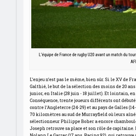
L’équipe de France de rugby U20 avant un match du tourno
AF
L’enjeu n’est pas le même, bien sûr. Si le XV de Fr
Galthié, le but de la sélection des moins de 20 an
junior, en Italie (28 juin - 18 juillet). Et lointa
Conséquence, trente joueurs différents ont débuté 
contre l’Angleterre (24-29) et au pays de Galles (14-
70 kilomètres au sud de Murrayfield où leurs aîn
sélectionneur Philippe Boher a encore chamboulé 
Joseph retrouve sa place et son rôle de capitaine.
Nolann Le Garrec (17 ans, Racing 92), qui retrouve 