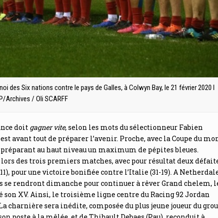
i des Six nations contre le pays de Galles, à Colwyn Bay, le 21 février 2020 I
P/Archives / Oli SCARFF
ance doit
gagner vite
, selon les mots du sélectionneur Fabien
s est avant tout de préparer l’avenir. Proche, avec la Coupe du mo
in, en préparant au haut niveau un maximum de pépites bleues.
lors des trois premiers matches, avec pour résultat deux défaite
11), pour une victoire bonifiée contre l’Italie (31-19). A Netherdale
és se rendront dimanche pour continuer à rêver Grand chelem, l
son XV. Ainsi, le troisième ligne centre du Racing 92 Jordan
 La charnière sera inédite, composée du plus jeune joueur du grou
son poste à la mêlée, et de Thibault Debaes (Pau), reconduit à