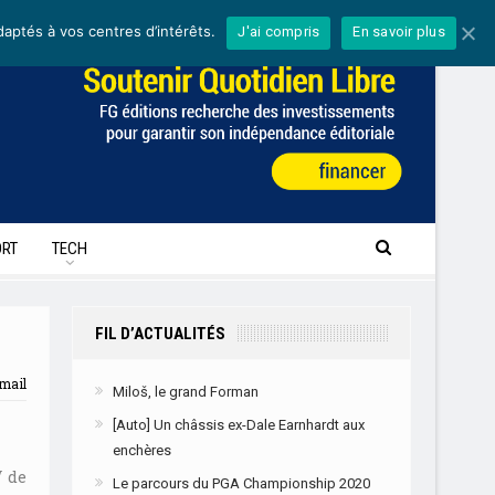
daptés à vos centres d’intérêts.
J'ai compris
En savoir plus
RT
TECH
FIL D’ACTUALITÉS
mail
Miloš, le grand Forman
[Auto] Un châssis ex-Dale Earnhardt aux
enchères
V de
Le parcours du PGA Championship 2020