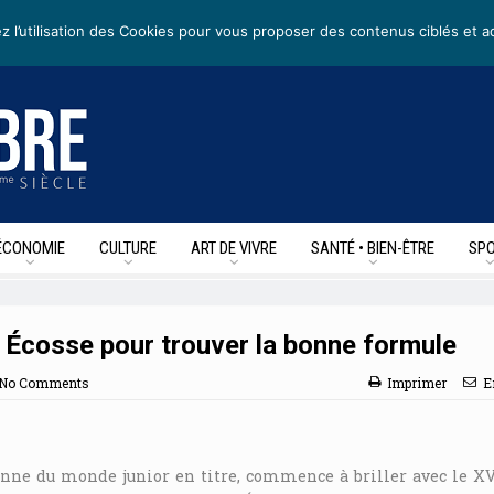
rs
• Nous suivre sur les reseaux sociaux
z l’utilisation des Cookies pour vous proposer des contenus ciblés et a
ÉCONOMIE
CULTURE
ART DE VIVRE
SANTÉ • BIEN-ÊTRE
SPO
n Écosse pour trouver la bonne formule
No Comments
Imprimer
E
nne du monde junior en titre, commence à briller avec le X