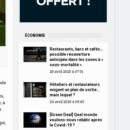
ÉCONOMIE
Restaurants, bars et cafés…
possible réouverture
anticipée dans les zones à «
sous-mortalité »
28 avril 2020 à 07:01
nde
Hôteliers et restaurateurs
exigent un plan de sortie…
mais lequel ?
s,
24 avril 2020 à 09:45
, à
e
[Green Deal] Quel monde
voulons-nous rebâtir après
pe,
le Covid-19 ?