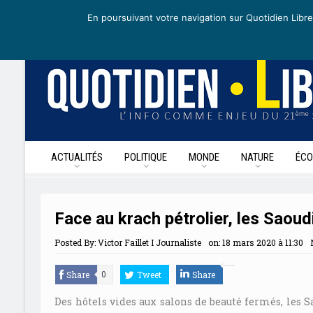
mardi 5 mai 2020
I Édition de la journée
Recevoir nos newsletters
En poursuivant votre navigation sur Quotidien Libre
ACTUALITÉS
POLITIQUE
MONDE
NATURE
ÉCO
Face au krach pétrolier, les Saoud
Posted By:
Victor Faillet I Journaliste
on:
18 mars 2020 à 11:30
Share
Tweet
Share
0
Des hôtels vides aux salons de beauté fermés, les