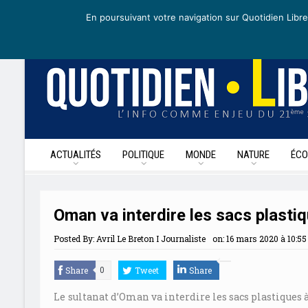
mercredi 6 mai 2020
I Édition de la journée
Recevoir nos newslett
En poursuivant votre navigation sur Quotidien Libre
ACTUALITÉS
POLITIQUE
MONDE
NATURE
ÉCO
Oman va interdire les sacs plasti
Posted By:
Avril Le Breton I Journaliste
on:
16 mars 2020 à 10:55
Share
Tweet
Share
0
Le sultanat d’Oman va interdire les sacs plastiques à