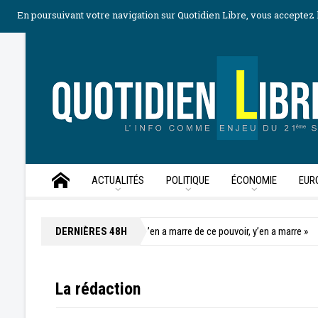
•
•
•
•
À propos
Mentions légales
Publicité
Politique des cookies
S
En poursuivant votre navigation sur Quotidien Libre, vous acceptez l
ACTUALITÉS
POLITIQUE
ÉCONOMIE
EUR
s gouttes à Miami
DERNIÈRES 48H
« y’en a marre de ce pouvoir, y’en a marre »
« Grand
La rédaction