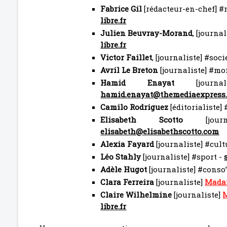
Fabrice Gil
[rédacteur-en-chef] 
libre.f
r
Julien Beuvray-Morand
, [journa
libre.fr
Victor Faillet
, [journaliste] #so
Avril Le Breton
[journaliste] #mo
Hamid Enayat
[journal
hamid.enayat@themediaexpress
Camilo Rodriguez
[éditorialiste] 
Elisabeth Scotto
[journa
elisabeth@elisabethscotto.com
Alexia Fayard
[journaliste] #cult
Léo Stahly
[journaliste] #sport -
Adèle Hugot
[journaliste] #conso
Clara Ferreira
[journaliste]
Mada
Claire Wilhelmine
[journaliste]
libre.fr