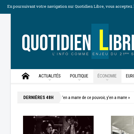
•
•
•
•
À propos
Mentions légales
Publicité
Politique des cookies
S
En poursuivant votre navigation sur Quotidien Libre, vous acceptez l
ACTUALITÉS
POLITIQUE
ÉCONOMIE
EUR
s gouttes à Miami
DERNIÈRES 48H
« y’en a marre de ce pouvoir, y’en a marre »
« Grand