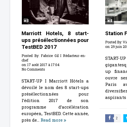
Marriott Hotels, 8 start-
Station 
ups présélectionnées pour
Posted By:
Vi
TestBED 2017
on:
29 juin 20
Posted By:
Fabrice Gil I Rédacteur-en-
START-
chef
gigantesq
on:
17 août 2017 à 17:04
No Comments
up finan
ouvre se
START-UP I Marriott Hôtels a
Paris a
dévoilé le nom des 8 start-ups
diversifi
présélectionnées pour
aspirants 
l’édition 2017 de son
programme d’accélération
européen, TestBED. Cette année,
2
près de...
Read more