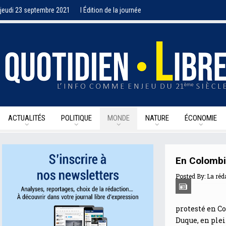
jeudi 23 septembre 2021
I Édition de la journée
ACTUALITÉS
POLITIQUE
MONDE
NATURE
ÉCONOMIE
En Colombie
Posted By:
La réd
protesté en Co
Duque, en plei