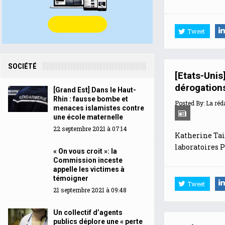
Tweet
SOCIÉTÉ
[Etats-Unis
dérogations
[Grand Est] Dans le Haut-
Rhin : fausse bombe et
Posted By:
La réd
menaces islamistes contre
une école maternelle
22 septembre 2021 à 07:14
Katherine Tai,
laboratoires P
« On vous croit »: la
Commission inceste
appelle les victimes à
témoigner
Tweet
21 septembre 2021 à 09:48
Un collectif d’agents
publics déplore une « perte