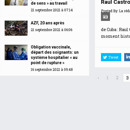
Raul Castro
de sens » au travail
21 septembre 2021 à 07:14
Posted By:
La réd
AZF, 20 ans après
de Cuba : Raul
21 septembre 2021 à 06:06
moment histor
Obligation vaccinale,
départ des soignants: un
Tweet
système hospitalier « au
point de rupture »
16 septembre 2021 à 09:48
‹
1
2
3