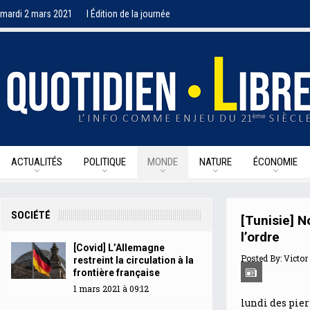
mardi 2 mars 2021
I Édition de la journée
ACTUALITÉS
POLITIQUE
MONDE
NATURE
ÉCONOMIE
SOCIÉTÉ
[Tunisie] 
l’ordre
[Covid] L’Allemagne
Posted By:
Victor 
restreint la circulation à la
frontière française
1 mars 2021 à 09:12
lundi des pierr