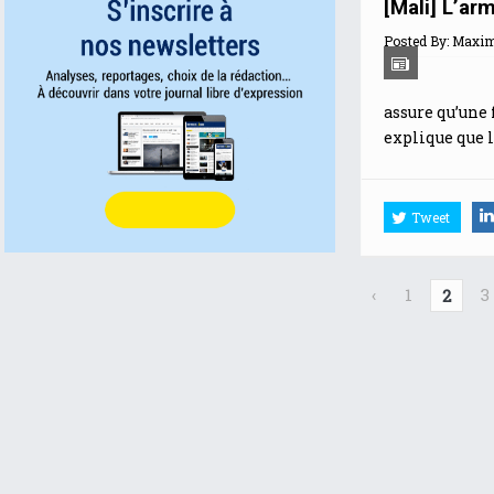
[Mali] L’ar
Posted By:
Maximi
assure qu’une 
explique que l
Tweet
‹
1
3
2