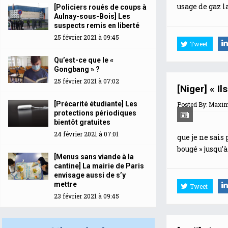
usage de gaz l
[Policiers roués de coups à
Aulnay-sous-Bois] Les
suspects remis en liberté
25 février 2021 à 09:45
Tweet
Qu’est-ce que le «
Gongbang » ?
25 février 2021 à 07:02
[Niger] « I
[Précarité étudiante] Les
Posted By:
Maximi
protections périodiques
bientôt gratuites
24 février 2021 à 07:01
que je ne sais
bougé » jusqu’à 
[Menus sans viande à la
cantine] La mairie de Paris
envisage aussi de s’y
mettre
Tweet
23 février 2021 à 09:45