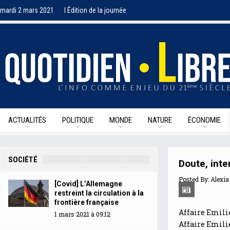
mardi 2 mars 2021
I Édition de la journée
ACTUALITÉS
POLITIQUE
MONDE
NATURE
ÉCONOMIE
SOCIÉTÉ
Doute, inte
Posted By:
Alexia
[Covid] L’Allemagne
restreint la circulation à la
frontière française
Affaire Emilie
1 mars 2021 à 09:12
Affaire Emilie