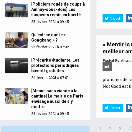
[Policiers roués de coups à
Aulnay-sous-Bois] Les
suspects remis en liberté
Tweet
25 février 2021 à 09:45
Qu’est-ce que le «
Gongbang » ?
« Mentir i
25 février 2021 à 07:02
meilleur am
[Précarité étudiante] Les
Posted By:
Alexia
protections périodiques
bientôt gratuites
24 février 2021 à 07:01
planches de la
Not Good est u
[Menus sans viande à la
cantine] La mairie de Paris
envisage aussi de s’y
mettre
Tweet
23 février 2021 à 09:45
1
2
3
4