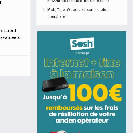
e
mozzarella di bufala 100% Bretonne
[Golf] Tiger Woods est sorti du bloc
opératoire
 étaient
 évaluée à