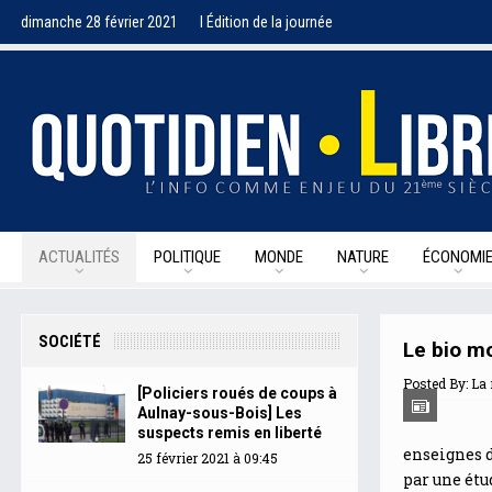
dimanche 28 février 2021
I Édition de la journée
ACTUALITÉS
POLITIQUE
MONDE
NATURE
ÉCONOMI
SOCIÉTÉ
Le bio m
Posted By:
La 
[Policiers roués de coups à
Aulnay-sous-Bois] Les
suspects remis en liberté
enseignes d
25 février 2021 à 09:45
par une étu