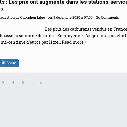
s : Les prix ont augmenté dans les stations-servic
es
rédaction de Quotidien Libre
on:
9 décembre 2020 à 07:00
No Comments
Les prix des carburants vendus en France
 hausse la semaine dernière. En moyenne, l’augmentation était
emi-centime d’euros par litre...
Read more
Share
3
4
5
›
»