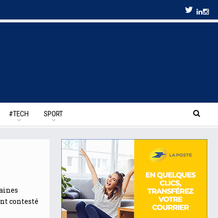
#TECH
SPORT
taines
ent contesté