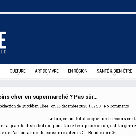
E
CULTURE
ART DE VIVRE
EN RÉGION
SANTÉ & BIEN-ÊTRE
oins cher en supermarché ? Pas sûr…
rédaction de Quotidien Libre
on:
15 décembre 2020 à 07:00
No Comments
Le bio, ce postulat auquel ont recours cer
e la grande distribution pour faire leur promotion, est largem
de de l’association de consommateurs C...
Read more