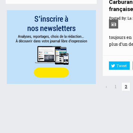
Carburant
français
Posted By:
La 
toujours en
plus d’un d
Tweet
‹
1
2