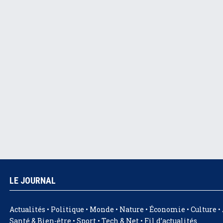
LE JOURNAL
Actualités • Politique • Monde • Nature • Économie • Culture • 
Santé & Bien-être • Sport • Tech & Net • Fil d’actualités