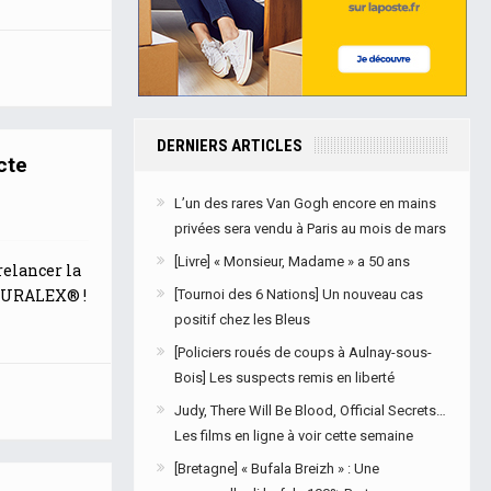
DERNIERS ARTICLES
cte
L’un des rares Van Gogh encore en mains
privées sera vendu à Paris au mois de mars
[Livre] « Monsieur, Madame » a 50 ans
relancer la
 DURALEX® !
[Tournoi des 6 Nations] Un nouveau cas
positif chez les Bleus
[Policiers roués de coups à Aulnay-sous-
Bois] Les suspects remis en liberté
Judy, There Will Be Blood, Official Secrets…
Les films en ligne à voir cette semaine
[Bretagne] « Bufala Breizh » : Une