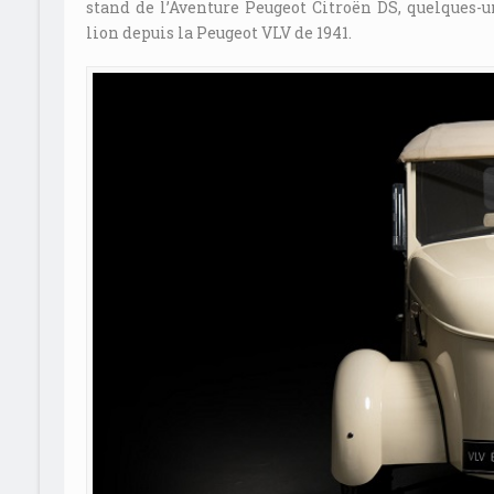
stand de l’Aventure Peugeot Citroën DS, quelques-
lion depuis la Peugeot VLV de 1941.