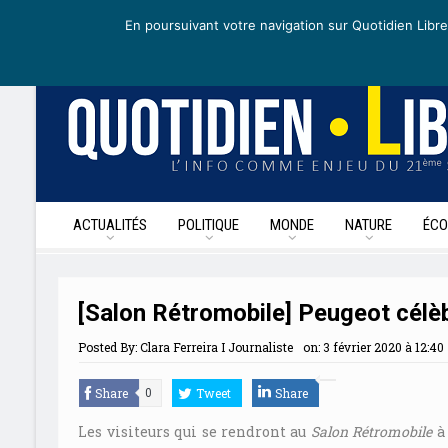
jeudi 7 mai 2020
I Édition de la journée
Recevoir nos newsletters
•
En poursuivant votre navigation sur Quotidien Libre
ACTUALITÉS
POLITIQUE
MONDE
NATURE
ÉCO
[Salon Rétromobile] Peugeot célè
Posted By:
Clara Ferreira I Journaliste
on:
3 février 2020 à 12:40
Share
Tweet
Share
0
Les visiteurs qui se rendront au
Salon Rétromobile
à 