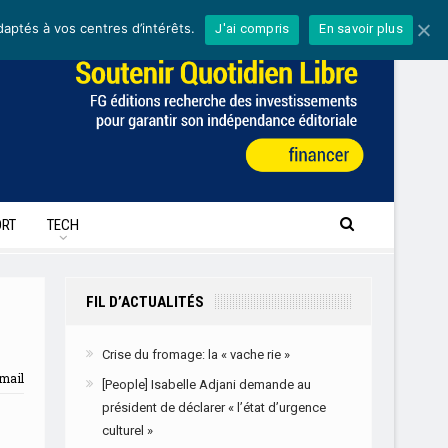
daptés à vos centres d’intérêts.
J'ai compris
En savoir plus
RT
TECH
FIL D’ACTUALITÉS
Crise du fromage: la « vache rie »
mail
[People] Isabelle Adjani demande au
président de déclarer « l’état d’urgence
culturel »