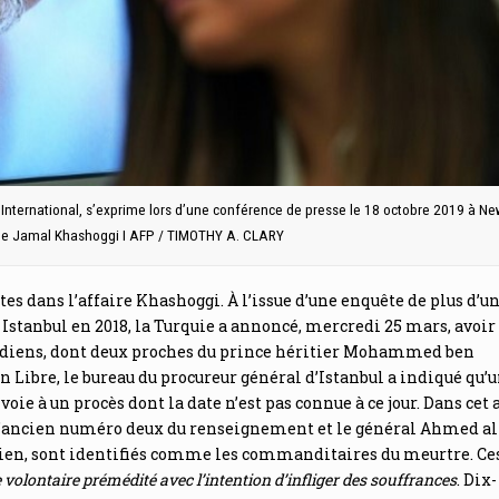
International, s’exprime lors d’une conférence de presse le 18 octobre 2019 à Ne
 de Jamal Khashoggi I AFP / TIMOTHY A. CLARY
es dans l’affaire Khashoggi. À l’issue d’une enquête de plus d’u
 Istanbul en 2018, la Turquie a annoncé, mercredi 25 mars, avoir
aoudiens, dont deux proches du prince héritier Mohammed ben
ibre, le bureau du procureur général d’Istanbul a indiqué qu’
 voie à un procès dont la date n’est pas connue à ce jour. Dans cet 
t l’ancien numéro deux du renseignement et le général Ahmed al
udien, sont identifiés comme les commanditaires du meurtre. Ce
volontaire prémédité avec l’intention d’infliger des souffrances
. Dix-