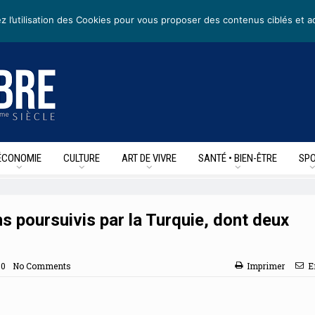
rs
• Nous suivre sur les reseaux sociaux
z l’utilisation des Cookies pour vous proposer des contenus ciblés et a
ÉCONOMIE
CULTURE
ART DE VIVRE
SANTÉ • BIEN-ÊTRE
SPO
s poursuivis par la Turquie, dont deux
30
No Comments
Imprimer
E