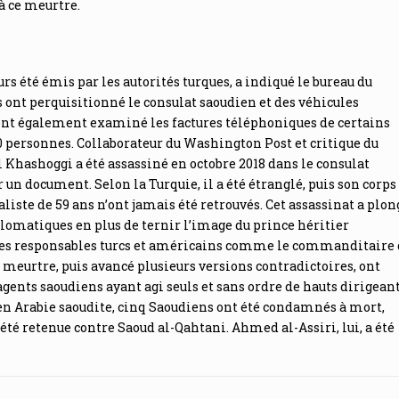
 à ce meurtre.
s été émis par les autorités turques, a indiqué le bureau du
cs ont perquisitionné le consulat saoudien et des véhicules
ont également examiné les factures téléphoniques de certains
50 personnes. Collaborateur du Washington Post et critique du
Khashoggi a été assassiné en octobre 2018 dans le consulat
r un document. Selon la Turquie, il a été étranglé, puis son corps
ialiste de 59 ans n’ont jamais été retrouvés. Cet assassinat a plon
iplomatiques en plus de ternir l’image du prince héritier
 des responsables turcs et américains comme le commanditaire 
e meurtre, puis avancé plusieurs versions contradictoires, ont
gents saoudiens ayant agi seuls et sans ordre de hauts dirigeant
t en Arabie saoudite, cinq Saoudiens ont été condamnés à mort,
 été retenue contre Saoud al-Qahtani. Ahmed al-Assiri, lui, a été