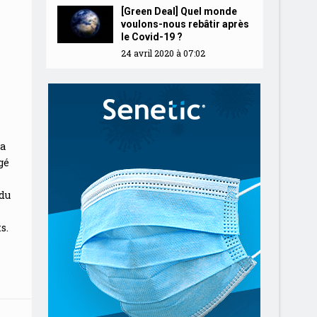
[Green Deal] Quel monde
voulons-nous rebâtir après
le Covid-19 ?
24 avril 2020 à 07:02
 a
gé
du
s.