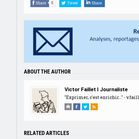
Share
Tweet
Share
0
ABOUT THE AUTHOR
Victor Faillet I Journaliste
"Exprimer, c'est enrichir..." -
v.fai
RELATED ARTICLES