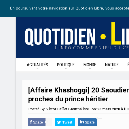
jeudi 7 mai 2020
I Édition de la journée
Recevoir nos newslette
En poursuivant votre navigation sur Quotidien Libre, vous accepte
ACTUALITÉS
POLITIQUE
MONDE
NATURE
[Affaire Khashoggi] 20 Saoudien
proches du prince héritier
Posted By:
Victor Faillet I Journaliste
on:
25 mars 2020 à 11:
Share
Tweet
Share
0