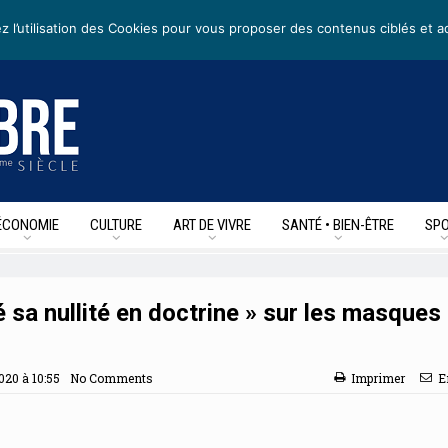
etters
• Nous suivre sur les reseaux sociaux
z l’utilisation des Cookies pour vous proposer des contenus ciblés et a
ÉCONOMIE
CULTURE
ART DE VIVRE
SANTÉ • BIEN-ÊTRE
SPO
sa nullité en doctrine » sur les masques 
2020 à 10:55
No Comments
Imprimer
E