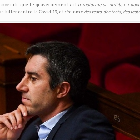
franceinfo que le gouvernement ait
transformé sa nullité en doct
lutter contre le Covid-19, et réclamé
des tests, des tests, des test