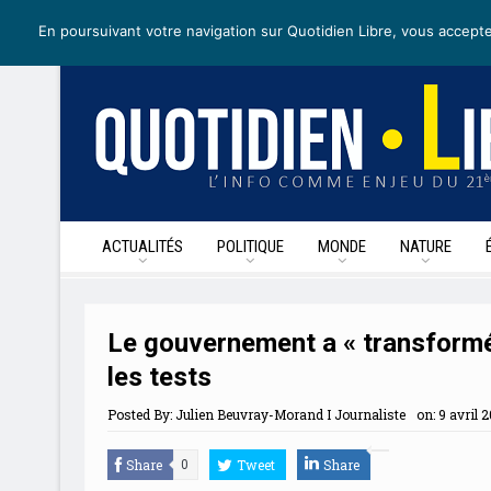
mercredi 6 mai 2020
I Édition de la journée
Recevoir nos newsl
En poursuivant votre navigation sur Quotidien Libre, vous accepte
ACTUALITÉS
POLITIQUE
MONDE
NATURE
Le gouvernement a « transformé 
les tests
Posted By:
Julien Beuvray-Morand I Journaliste
on:
9 avril 
Share
Tweet
Share
0