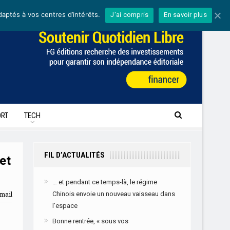
daptés à vos centres d’intérêts.
J'ai compris
En savoir plus
RT
TECH
FIL D’ACTUALITÉS
et
… et pendant ce temps-là, le régime
mail
Chinois envoie un nouveau vaisseau dans
l’espace
Bonne rentrée, « sous vos