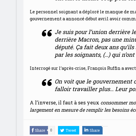
Le personnel soignant a déploré le manque de mas
gouvernement a annoncé début avril avoir comma
Je suis pour l’union derrière 
derrière Macron, pas une minut
député.
Ça fait deux ans qu’ils 
par les soignants, (…) qui n’on
Interrogé sur l’après-crise, François Ruffin a avert
On voit que le gouvernement c
falloir travailler plus… Leur p
A l’inverse, il faut à ses yeux
consommer moins
largement en mesure de remplir les besoins écon
Share
Tweet
Share
0